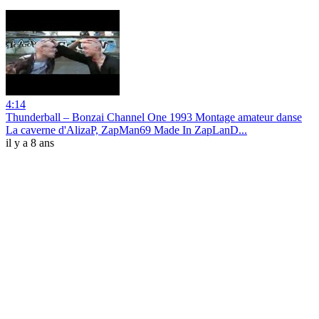
4:14
Thunderball ‎– Bonzai Channel One 1993 Montage amateur danse
La caverne d'AlizaP, ZapMan69 Made In ZapLanD...
il y a 8 ans