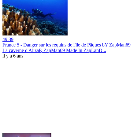
49:39
France 5 - Danger sur les requins de l'île de Pâques bY ZapMan69
La caverne d'AlizaP, ZapMan69 Made In ZapLanD...
il y a 6 ans