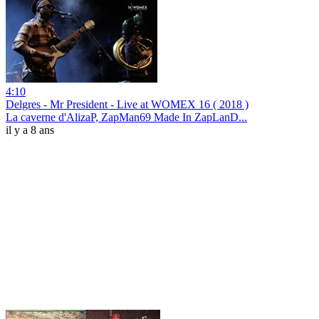
4:10
Delgres - Mr President - Live at WOMEX 16 ( 2018 )
La caverne d'AlizaP, ZapMan69 Made In ZapLanD...
il y a 8 ans