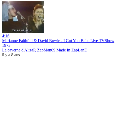
4:16
Marianne Faithfull & David Bowie - I Got You Babe Live TVShow
1973
La caverne d'AlizaP, ZapMan69 Made In ZapLanD...
il y a 8 ans