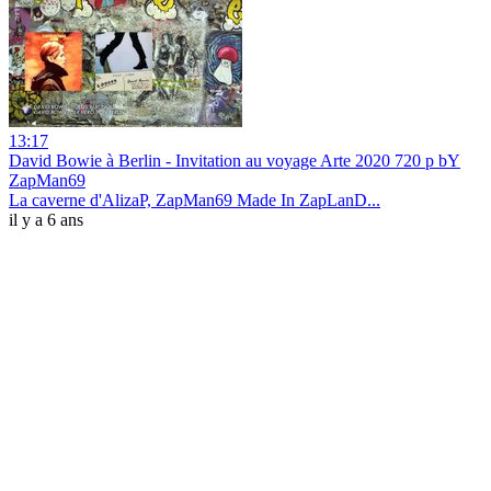
13:17
David Bowie à Berlin - Invitation au voyage Arte 2020 720 p bY
ZapMan69
La caverne d'AlizaP, ZapMan69 Made In ZapLanD...
il y a 6 ans