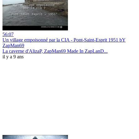
56:07
Un village empoisonné par la CIA - Pont-Saint-Esprit 1951 bY
ZapMan69
La caverne d'AlizaP, ZapMan69 Made In ZapLanD...
il y a 9 ans