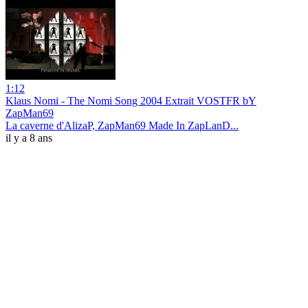
1:12
Klaus Nomi - The Nomi Song 2004 Extrait VOSTFR bY
ZapMan69
La caverne d'AlizaP, ZapMan69 Made In ZapLanD...
il y a 8 ans