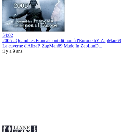
54:02
2005 - Quand les Français ont dit non à l'Europe bY ZapMan69
La caverne d'AlizaP, ZapMan69 Made In ZapLanD...
il y a 9 ans