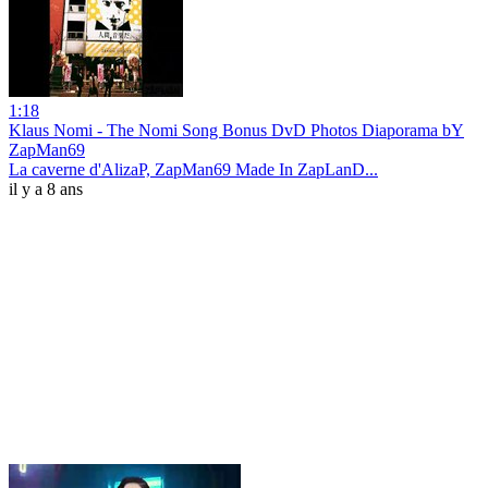
1:18
Klaus Nomi - The Nomi Song Bonus DvD Photos Diaporama bY
ZapMan69
La caverne d'AlizaP, ZapMan69 Made In ZapLanD...
il y a 8 ans