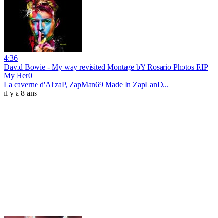
4:36
David Bowie - My way revisited Montage bY Rosario Photos RIP
My Her0
La caverne d'AlizaP, ZapMan69 Made In ZapLanD...
il y a 8 ans