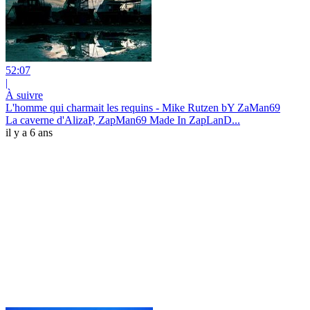
52:07
|
À suivre
L'homme qui charmait les requins - Mike Rutzen bY ZaMan69
La caverne d'AlizaP, ZapMan69 Made In ZapLanD...
il y a 6 ans