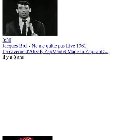
3:38
Jacques Brel - Ne me quitte pas Live 1961
La caverne d'AlizaP, ZapMan69 Made In ZapLanD...
il y a 8 ans