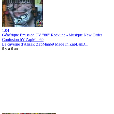
1:04
Générique Emission TV "80" Rockline - Musique New Order
Confusion bY ZapMan69
La caverne d'AlizaP, ZapMan69 Made In ZapLanD...
il y a 6 ans