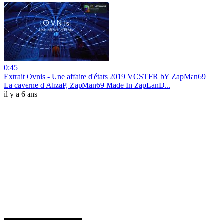
0:45
Extrait Ovnis - Une affaire d'états 2019 VOSTFR bY ZapMan69
La caverne d'AlizaP, ZapMan69 Made In ZapLanD...
il y a 6 ans