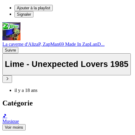
Ajouter à la playlist
Signaler
La caverne d'AlizaP, ZapMan69 Made In ZapLanD...
Suivre
Lime - Unexpected Lovers 1985
il y a 18 ans
Catégorie
🎵
Musique
Voir moins