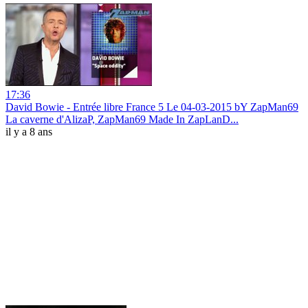
17:36
David Bowie - Entrée libre France 5 Le 04-03-2015 bY ZapMan69
La caverne d'AlizaP, ZapMan69 Made In ZapLanD...
il y a 8 ans