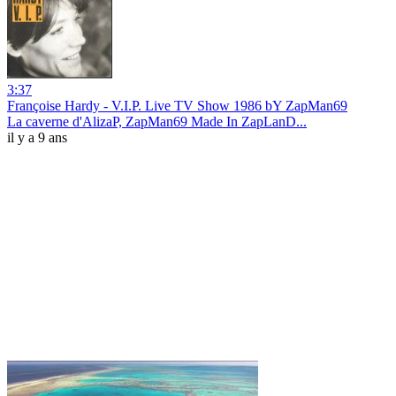
3:37
Françoise Hardy - V.I.P. Live TV Show 1986 bY ZapMan69
La caverne d'AlizaP, ZapMan69 Made In ZapLanD...
il y a 9 ans