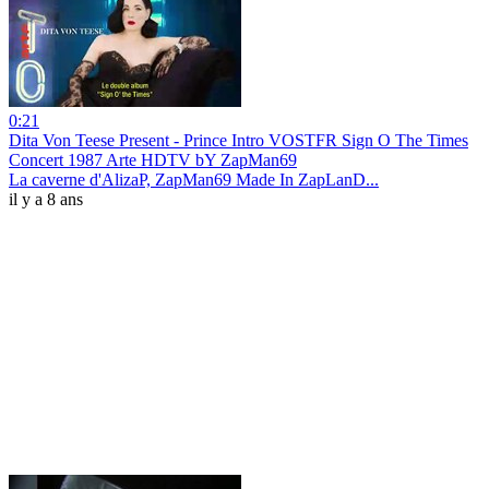
0:21
Dita Von Teese Present - Prince Intro VOSTFR Sign O The Times
Concert 1987 Arte HDTV bY ZapMan69
La caverne d'AlizaP, ZapMan69 Made In ZapLanD...
il y a 8 ans