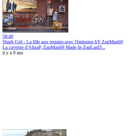
58:40
Shark Girl - La fille aux requins avec l'émission bY ZapMan69
La caverne d'AlizaP, ZapMan69 Made In ZapLanD...
il y a 9 ans