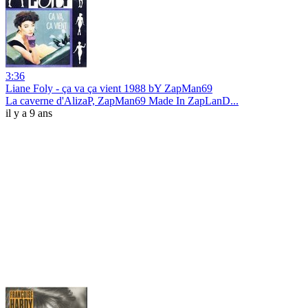
3:36
Liane Foly - ça va ça vient 1988 bY ZapMan69
La caverne d'AlizaP, ZapMan69 Made In ZapLanD...
il y a 9 ans