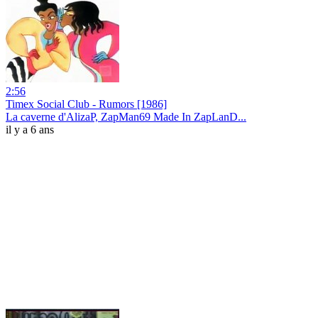
2:56
Timex Social Club - Rumors [1986]
La caverne d'AlizaP, ZapMan69 Made In ZapLanD...
il y a 6 ans