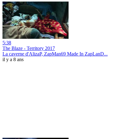
5:38
The Blaze - Territory 2017
La caverne d'AlizaP, ZapMan69 Made In ZapLanD...
il y a 8 ans