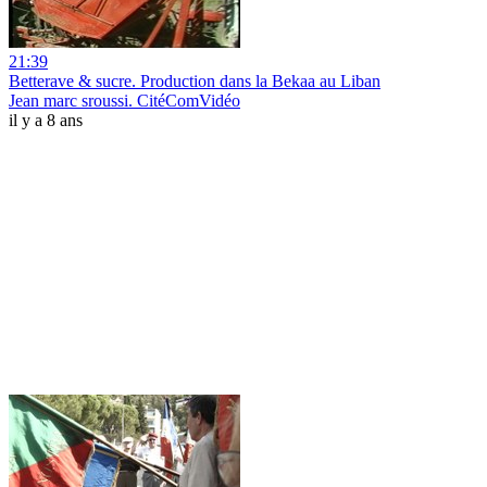
21:39
Betterave & sucre. Production dans la Bekaa au Liban
Jean marc sroussi. CitéComVidéo
il y a 8 ans