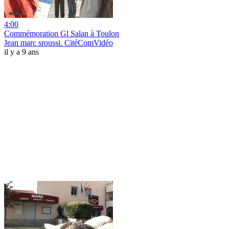
4:00
Commémoration Gl Salan à Toulon
Jean marc sroussi. CitéComVidéo
il y a 9 ans