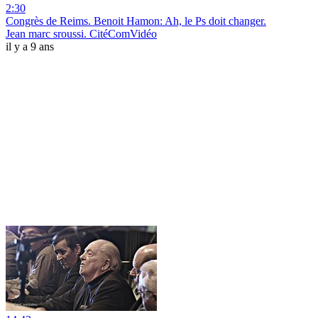
2:30
Congrès de Reims. Benoit Hamon: Ah, le Ps doit changer.
Jean marc sroussi. CitéComVidéo
il y a 9 ans