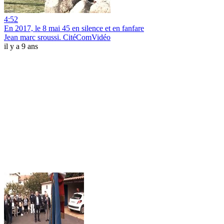
4:52
En 2017, le 8 mai 45 en silence et en fanfare
Jean marc sroussi. CitéComVidéo
il y a 9 ans