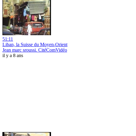
51:11
Liban, la Suisse du Moyen-Orient
Jean marc sroussi. CitéComVidéo
il y a 8 ans