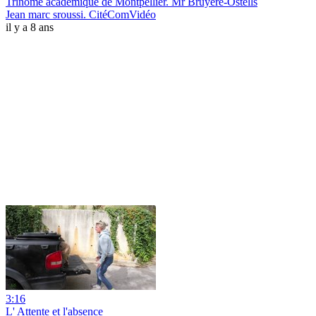
Trinôme académique de Montpellier. Mr Bruyere-Ostells
Jean marc sroussi. CitéComVidéo
il y a 8 ans
3:16
L' Attente et l'absence