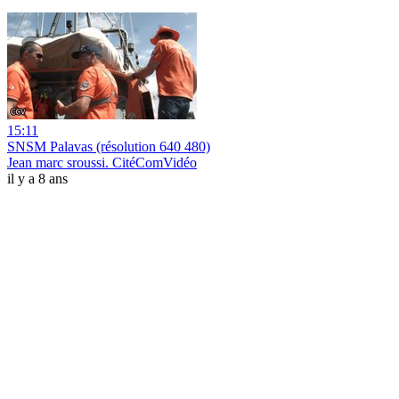
15:11
SNSM Palavas (résolution 640 480)
Jean marc sroussi. CitéComVidéo
il y a 8 ans