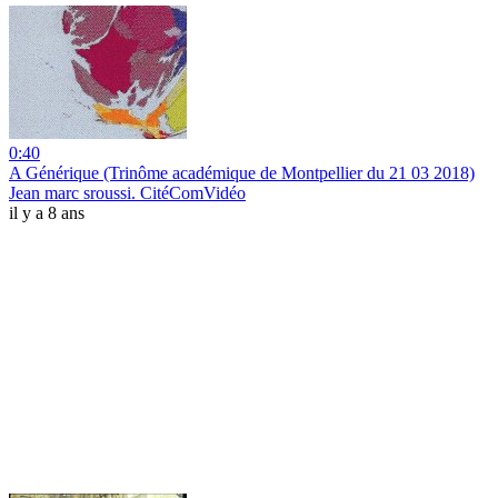
0:40
A Générique (Trinôme académique de Montpellier du 21 03 2018)
Jean marc sroussi. CitéComVidéo
il y a 8 ans