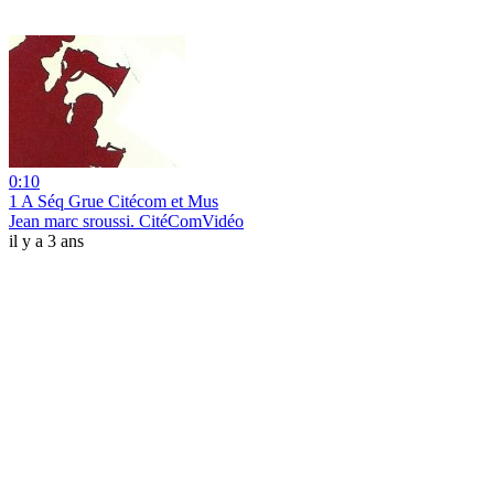
0:10
1 A Séq Grue Citécom et Mus
Jean marc sroussi. CitéComVidéo
il y a 3 ans