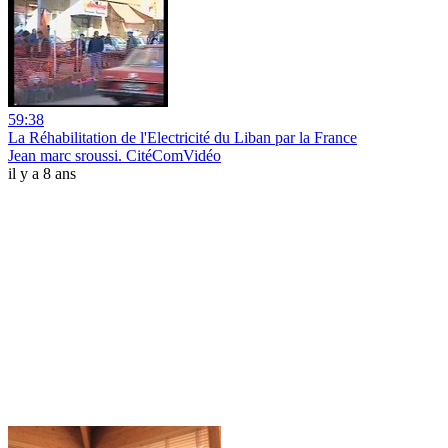
59:38
La Réhabilitation de l'Electricité du Liban par la France
Jean marc sroussi. CitéComVidéo
il y a 8 ans