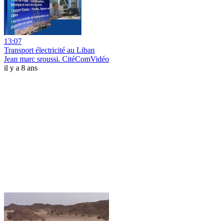
13:07
Transport électricité au Liban
Jean marc sroussi. CitéComVidéo
il y a 8 ans