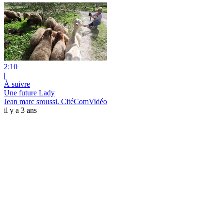
2:10
|
À suivre
Une future Lady
Jean marc sroussi. CitéComVidéo
il y a 3 ans