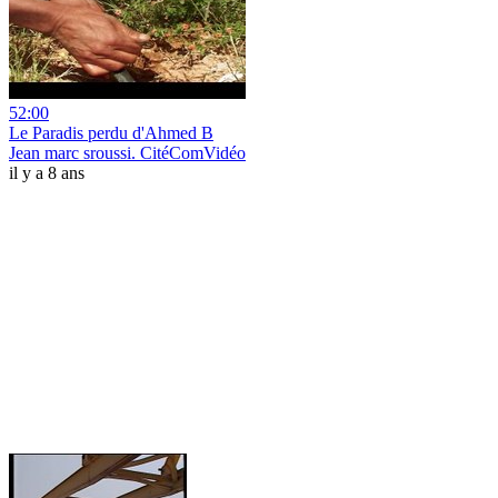
52:00
Le Paradis perdu d'Ahmed B
Jean marc sroussi. CitéComVidéo
il y a 8 ans