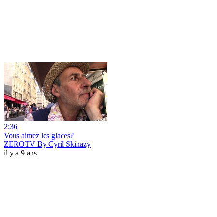
2:36
Vous aimez les glaces?
ZEROTV By Cyril Skinazy
il y a 9 ans