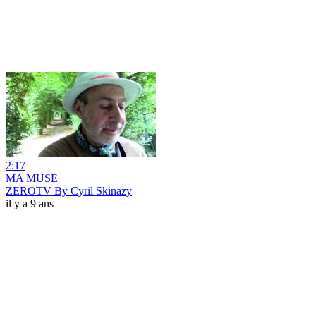
2:17
MA MUSE
ZEROTV By Cyril Skinazy
il y a 9 ans