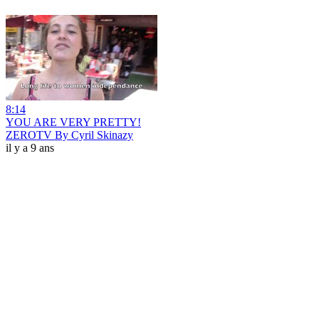
8:14
YOU ARE VERY PRETTY!
ZEROTV By Cyril Skinazy
il y a 9 ans