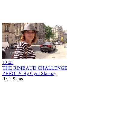
12:41
THE RIMBAUD CHALLENGE
ZEROTV By Cyril Skinazy
il y a 9 ans