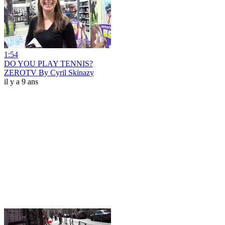
1:54
DO YOU PLAY TENNIS?
ZEROTV By Cyril Skinazy
il y a 9 ans