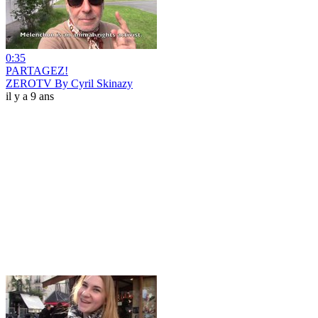
0:35
PARTAGEZ!
ZEROTV By Cyril Skinazy
il y a 9 ans