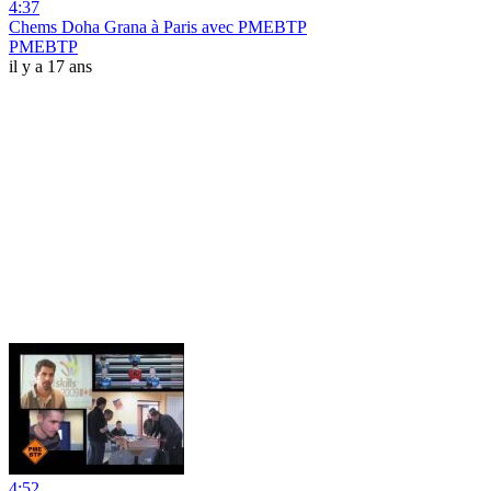
4:37
Chems Doha Grana à Paris avec PMEBTP
PMEBTP
il y a 17 ans
4:52