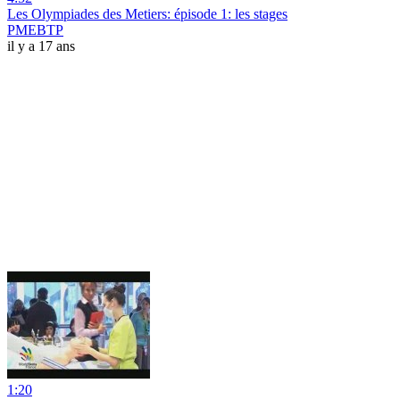
Les Olympiades des Metiers: épisode 1: les stages
PMEBTP
il y a 17 ans
1:20