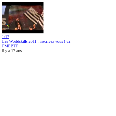
1:17
Les Worldskills 2011 : inscrivez vous ! v2
PMEBTP
il y a 17 ans