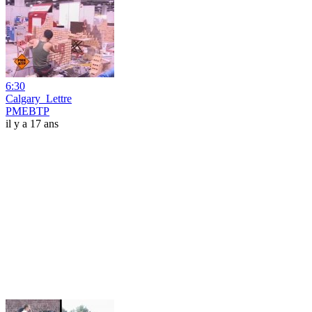
6:30
Calgary_Lettre
PMEBTP
il y a 17 ans