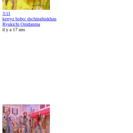
3:11
kerryz bobo: dschinghiskhan
Ryukichi Onidanma
il y a 17 ans