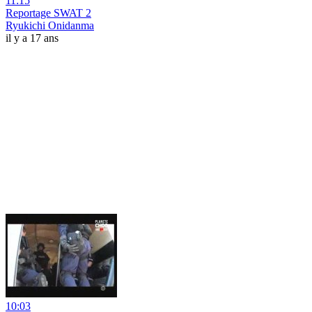
11:15
Reportage SWAT 2
Ryukichi Onidanma
il y a 17 ans
10:03