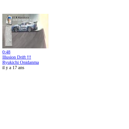
0:48
Illusion Drift !!!
Ryukichi Onidanma
il y a 17 ans