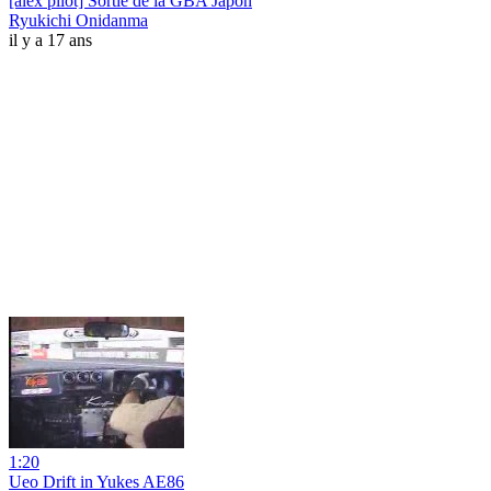
[alex pilot] Sortie de la GBA Japon
Ryukichi Onidanma
il y a 17 ans
1:20
Ueo Drift in Yukes AE86