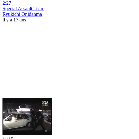
2:27
Special Assault Team
Ryukichi Onidanma
il y a 17 ans