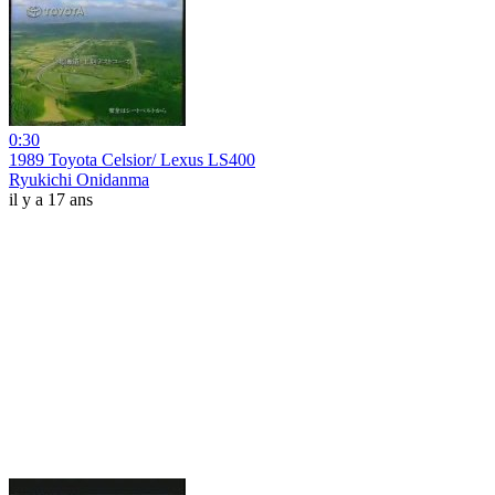
0:30
1989 Toyota Celsior/ Lexus LS400
Ryukichi Onidanma
il y a 17 ans