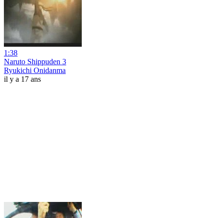
1:38
Naruto Shippuden 3
Ryukichi Onidanma
il y a 17 ans