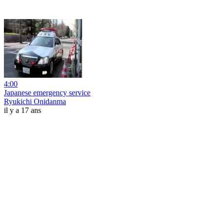
4:00
Japanese emergency service
Ryukichi Onidanma
il y a 17 ans