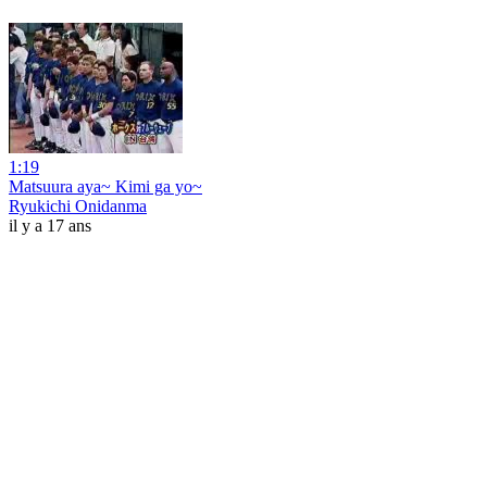
1:19
Matsuura aya~ Kimi ga yo~
Ryukichi Onidanma
il y a 17 ans