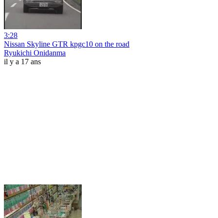
3:28
Nissan Skyline GTR kpgc10 on the road
Ryukichi Onidanma
il y a 17 ans