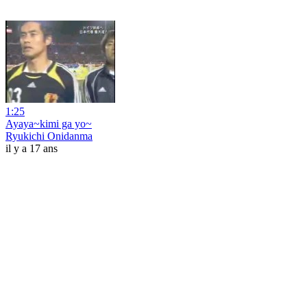
1:25
Ayaya~kimi ga yo~
Ryukichi Onidanma
il y a 17 ans