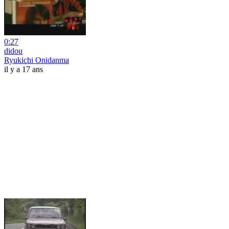
0:27
didou
Ryukichi Onidanma
il y a 17 ans