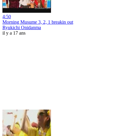
4:50
Morning Musume 3, 2, 1 breakin out
Ryukichi Onidanma
il y a 17 ans