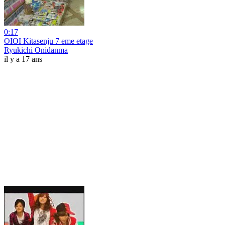
0:17
OIOI Kitasenju 7 eme etage
Ryukichi Onidanma
il y a 17 ans