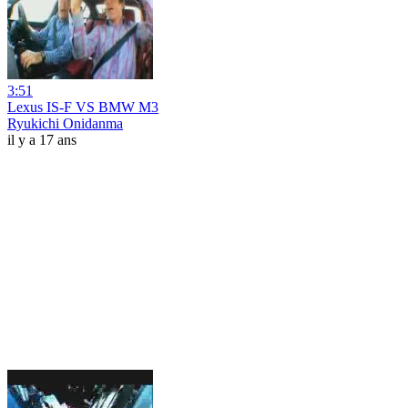
3:51
Lexus IS-F VS BMW M3
Ryukichi Onidanma
il y a 17 ans