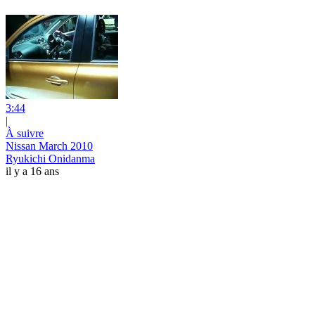
3:44
|
À suivre
Nissan March 2010
Ryukichi Onidanma
il y a 16 ans