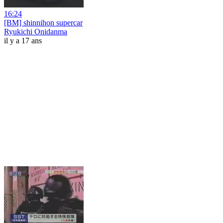
16:24
[BM] shinnihon supercar
Ryukichi Onidanma
il y a 17 ans