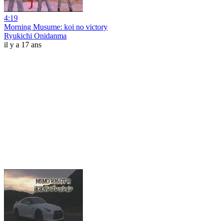
4:19
Morning Musume: koi no victory
Ryukichi Onidanma
il y a 17 ans