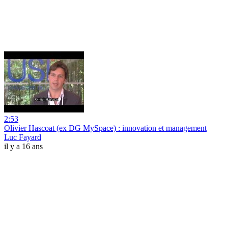
2:53
Olivier Hascoat (ex DG MySpace) : innovation et management
Luc Fayard
il y a 16 ans