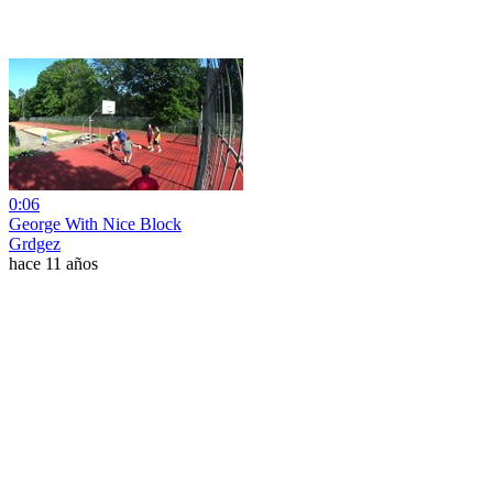
0:06
George With Nice Block
Grdgez
hace 11 años