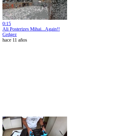
0:15
Ali Posterizes Mihai...Again!!
Grdgez
hace 11 años