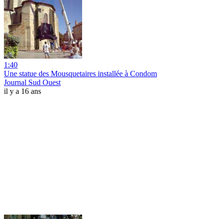
1:40
Une statue des Mousquetaires installée à Condom
Journal Sud Ouest
il y a 16 ans