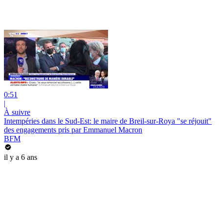
0:51
|
À suivre
Intempéries dans le Sud-Est: le maire de Breil-sur-Roya "se réjouit"
des engagements pris par Emmanuel Macron
BFM
il y a 6 ans