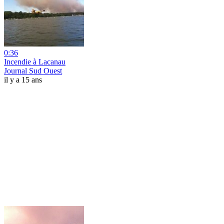
0:36
Incendie à Lacanau
Journal Sud Ouest
il y a 15 ans