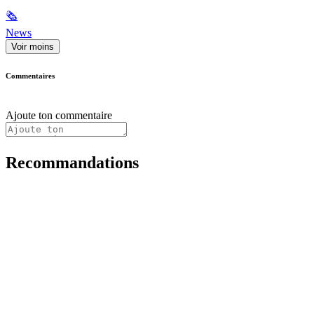
🗞
News
Voir moins
Commentaires
Ajoute ton commentaire
Recommandations