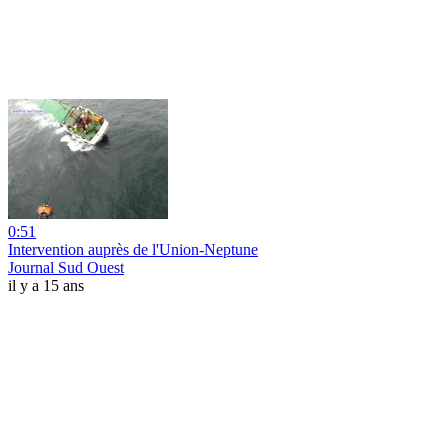
0:51
Intervention auprès de l'Union-Neptune
Journal Sud Ouest
il y a 15 ans