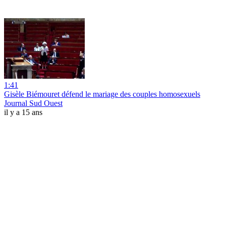
1:41
Gisèle Biémouret défend le mariage des couples homosexuels
Journal Sud Ouest
il y a 15 ans