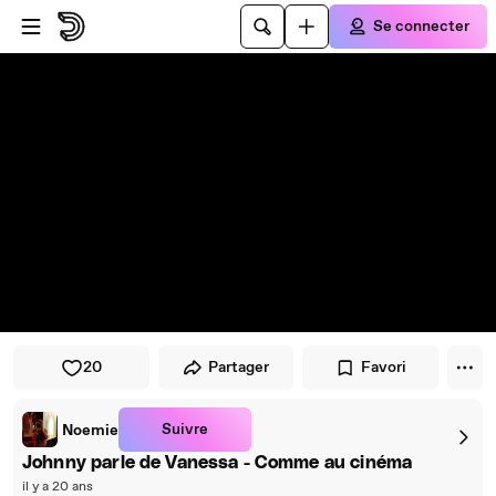
Passer au player
Passer au contenu principal
Se connecter
20
Partager
Favori
Suivre
Noemie
Johnny parle de Vanessa - Comme au cinéma
il y a 20 ans