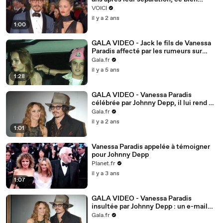
acheté avec Johnny Depp lui pose
VOICI
problème
il y a 2 ans
1:00
GALA VIDEO - Jack le fils de Vanessa
Paradis affecté par les rumeurs sur
Johnny Depp
Gala.fr
il y a 5 ans
1:28
GALA VIDEO - Vanessa Paradis
célébrée par Johnny Depp, il lui rend un
bel hommage 12 ans après leur
Gala.fr
séparation
il y a 2 ans
1:01
Vanessa Paradis appelée à témoigner
pour Johnny Depp
Planet.fr
il y a 3 ans
1:07
GALA VIDEO - Vanessa Paradis
insultée par Johnny Depp : un e-mail
ravageur dévoilé…
Gala.fr