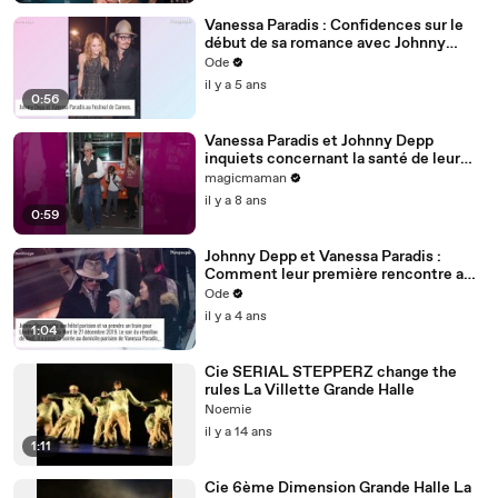
Vanessa Paradis : Confidences sur le
début de sa romance avec Johnny
Depp
Ode
il y a 5 ans
0:56
Vanessa Paradis et Johnny Depp
inquiets concernant la santé de leur
fils
magicmaman
il y a 8 ans
0:59
Johnny Depp et Vanessa Paradis :
Comment leur première rencontre a
viré à l'obsession...
Ode
il y a 4 ans
1:04
Cie SERIAL STEPPERZ change the
rules La Villette Grande Halle
Noemie
il y a 14 ans
1:11
Cie 6ème Dimension Grande Halle La