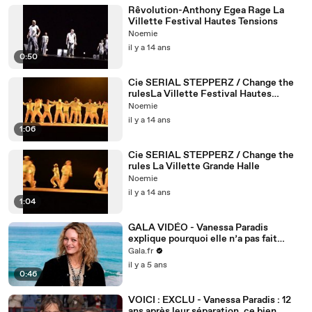
Rêvolution-Anthony Egea Rage La
Villette Festival Hautes Tensions
Noemie
il y a 14 ans
0:50
Cie SERIAL STEPPERZ / Change the
rulesLa Villette Festival Hautes
Tensions
Noemie
il y a 14 ans
1:06
Cie SERIAL STEPPERZ / Change the
rules La Villette Grande Halle
Noemie
il y a 14 ans
1:04
GALA VIDÉO - Vanessa Paradis
explique pourquoi elle n’a pas fait
carrière à Hollywood, malgré 14 années
Gala.fr
de vie avec Johnny Depp
il y a 5 ans
0:46
VOICI : EXCLU - Vanessa Paradis : 12
ans après leur séparation, ce bien