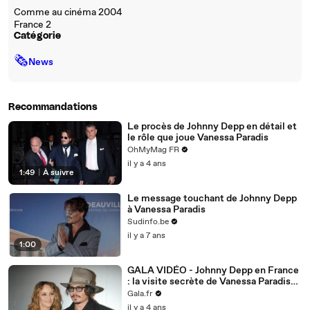
Comme au cinéma 2004
France 2
Catégorie
🗞
News
Recommandations
Le procès de Johnny Depp en détail et
le rôle que joue Vanessa Paradis
OhMyMag FR
il y a 4 ans
1:49
|
À suivre
Le message touchant de Johnny Depp
à Vanessa Paradis
Sudinfo.be
il y a 7 ans
1:00
GALA VIDÉO - Johnny Depp en France
: la visite secrète de Vanessa Paradis
sur le tournage de son prochain film
Gala.fr
il y a 4 ans