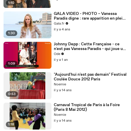
1:10
GALA VIDEO - PHOTO – Vanessa
Paradis digne : rare apparition en pleine
débâcle du procès Johnny Depp
Gala.fr
il y a 4 ans
1:30
Johnny Depp : Cette Française - ce
n'est pas Vanessa Paradis - qui joue un
rôle important dans sa vie
Ode
il y a 1 an
1:09
"Aujourd'hui n'est pas demain" Festival
Coulée Douce 2012 Paris
Noemie
il y a 14 ans
0:53
Carnaval Tropical de Paris à la Foire
(Paris 8 Mai 2012)
Noemie
il y a 14 ans
1:18