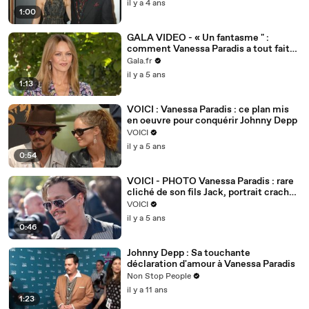
il y a 4 ans
1:00
GALA VIDEO - « Un fantasme " :
comment Vanessa Paradis a tout fait
pour séduire Johnny Depp
Gala.fr
il y a 5 ans
1:13
VOICI : Vanessa Paradis : ce plan mis
en oeuvre pour conquérir Johnny Depp
VOICI
il y a 5 ans
0:54
VOICI - PHOTO Vanessa Paradis : rare
cliché de son fils Jack, portrait craché
de Johnny Depp
VOICI
il y a 5 ans
0:46
Johnny Depp : Sa touchante
déclaration d'amour à Vanessa Paradis
Non Stop People
il y a 11 ans
1:23