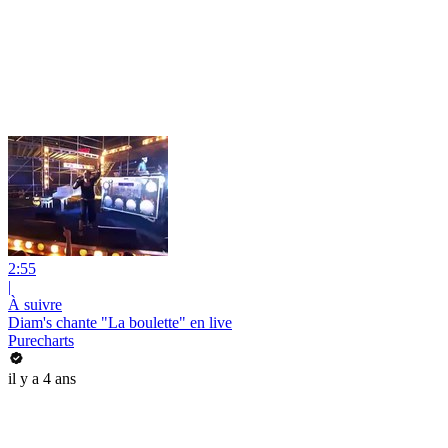
2:55
|
À suivre
Diam's chante "La boulette" en live
Purecharts
il y a 4 ans