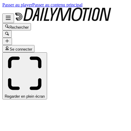
Passer au player
Passer au contenu principal
Rechercher
Se connecter
Regarder en plein écran