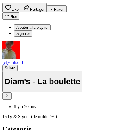
Like
Partager
Favori
Plus
Ajouter à la playlist
Signaler
tytyduhand
Suivre
Diam's - La boulette
il y a 20 ans
TyTy & Styner ( le nolife ^^ )
Catégorie