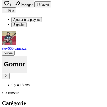
1
Partager
Favori
Plus
Ajouter à la playlist
Signaler
stev666 canazza
Suivre
Gomor
il y a 18 ans
a la rumeur
Catégorie