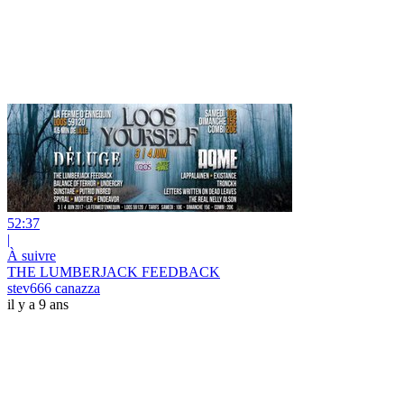
52:37
|
À suivre
THE LUMBERJACK FEEDBACK
stev666 canazza
il y a 9 ans