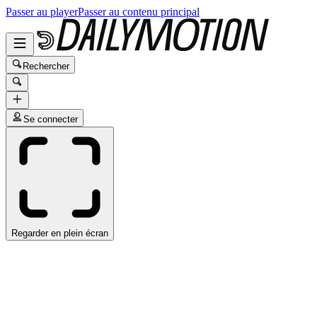
Passer au player
Passer au contenu principal
Rechercher
Se connecter
Regarder en plein écran