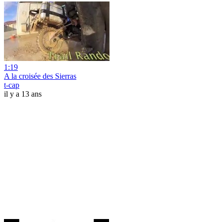
1:19
A la croisée des Sierras
t-cap
il y a 13 ans