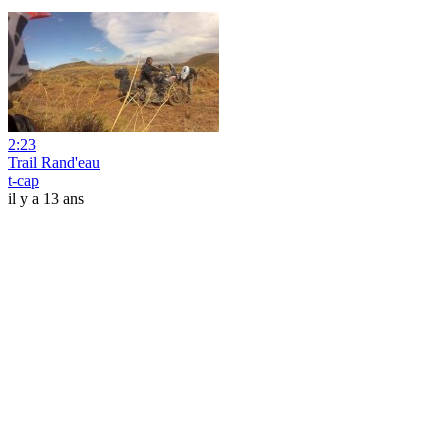
2:23
Trail Rand'eau
t-cap
il y a 13 ans