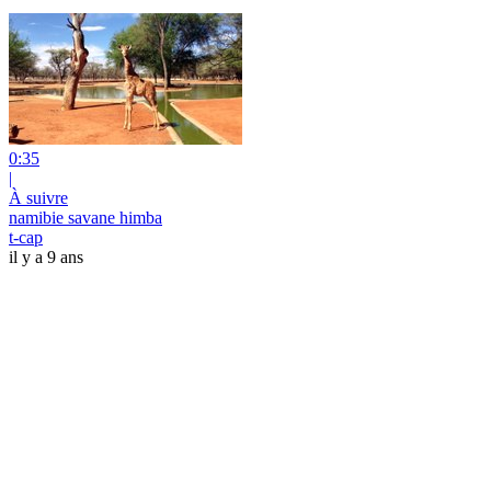
0:35
|
À suivre
namibie savane himba
t-cap
il y a 9 ans