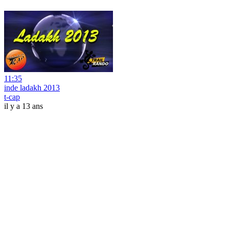
11:35
inde ladakh 2013
t-cap
il y a 13 ans