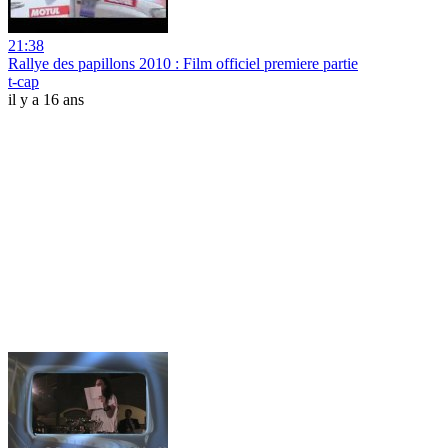
21:38
Rallye des papillons 2010 : Film officiel premiere partie
t-cap
il y a 16 ans