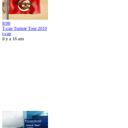
8:00
T-cap Tunisie Tour 2010
t-cap
il y a 16 ans