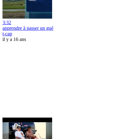
3:32
apprendre à passer un gué
t-cap
il y a 16 ans