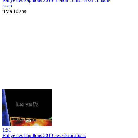
Rallye des Papillons 2010 :Liaion Tunis - Ksar Ghilane
t-cap
il y a 16 ans
1:51
Rallye des Papillons 2010 :les vérifications