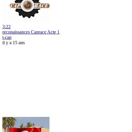
3:22
reconaissances Caprace Acte 1
t-cap
il y a 15 ans