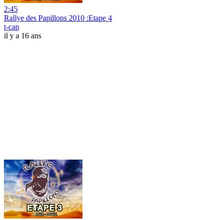
2:45
Rallye des Papillons 2010 :Etape 4
t-cap
il y a 16 ans