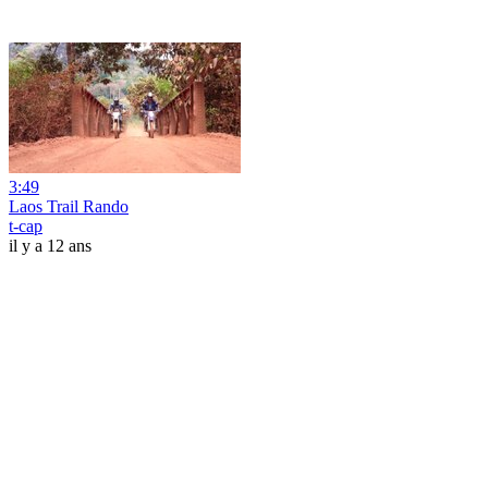
3:49
Laos Trail Rando
t-cap
il y a 12 ans