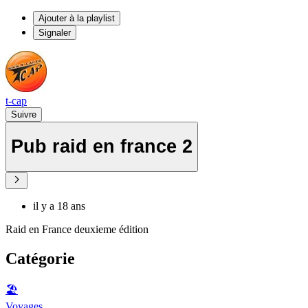
Ajouter à la playlist
Signaler
t-cap
Suivre
Pub raid en france 2
il y a 18 ans
Raid en France deuxieme édition
Catégorie
🏖
Voyages