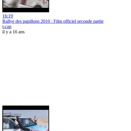
16:19
Rallye des papillons 2010 : Film officiel seconde partie
t-cap
il y a 16 ans