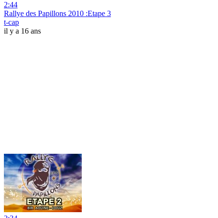
2:44
Rallye des Papillons 2010 :Etape 3
t-cap
il y a 16 ans