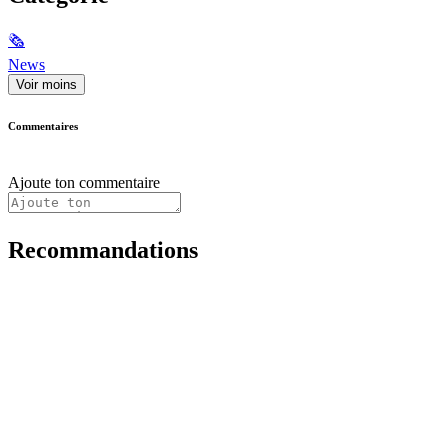
🗞
News
Voir moins
Commentaires
Ajoute ton commentaire
Recommandations