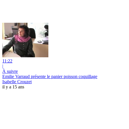
11:22
|
À suivre
Emilie Varraud présente le panier poisson coquillage
Isabelle Crouzet
il y a 15 ans