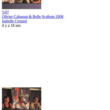
5:07
Olivier Cabassut & Belle Scribote 2008
Isabelle Crouzet
il y a 18 ans