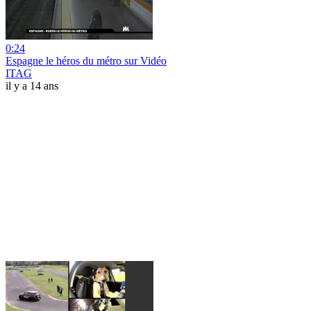
0:24
Espagne le héros du métro sur Vidéo
ITAG
il y a 14 ans