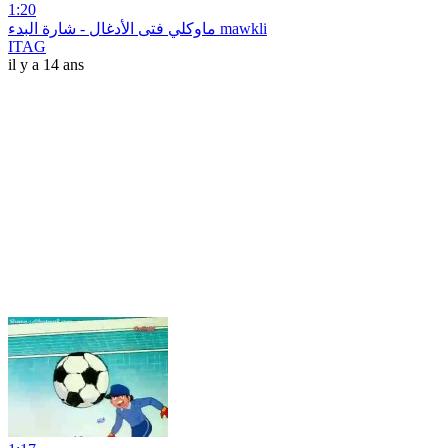
1:20
ماوكلي فتى الأدغال - شارة البدء mawkli‎
ITAG
il y a 14 ans