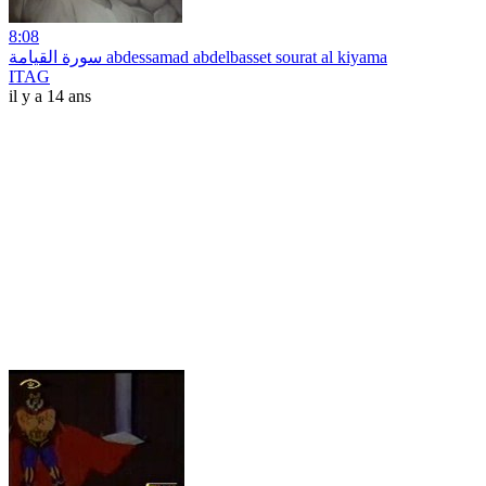
8:08
سورة القيامة abdessamad abdelbasset sourat al kiyama
ITAG
il y a 14 ans