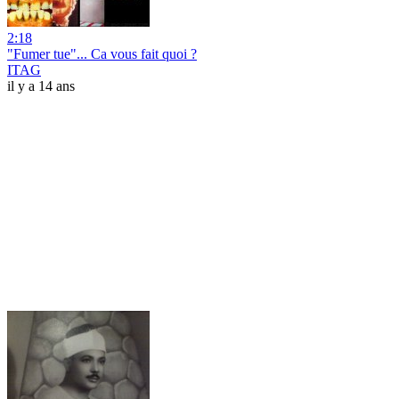
2:18
"Fumer tue"... Ca vous fait quoi ?
ITAG
il y a 14 ans