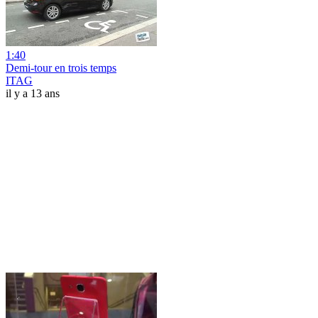
1:40
Demi-tour en trois temps
ITAG
il y a 13 ans