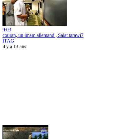
9:03
couran, un imam allemand , Salat tarawi7
ITAG
il y a 13 ans