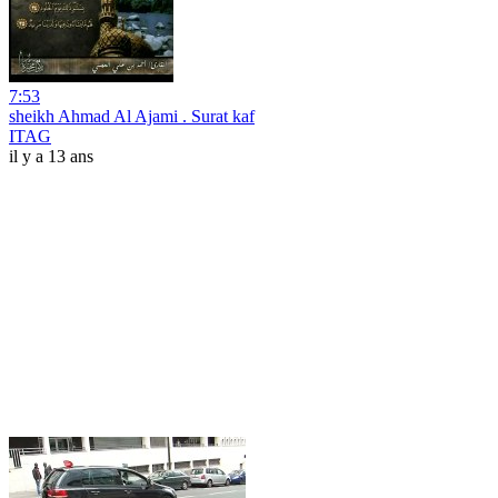
7:53
sheikh Ahmad Al Ajami . Surat kaf
ITAG
il y a 13 ans