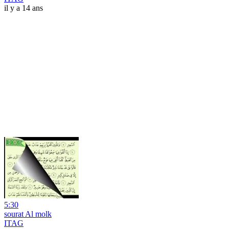
il y a 14 ans
5:30
sourat Al molk
ITAG