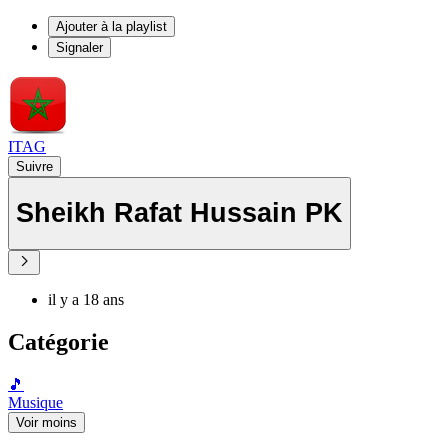
Ajouter à la playlist
Signaler
ITAG
Suivre
Sheikh Rafat Hussain PK
il y a 18 ans
Catégorie
🎵
Musique
Voir moins