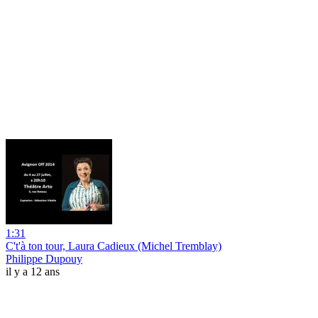
1:31
C't'à ton tour, Laura Cadieux (Michel Tremblay)
Philippe Dupouy
il y a 12 ans