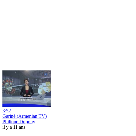
3:52
Gariné (Armenian TV)
Philippe Dupouy
il y a 11 ans