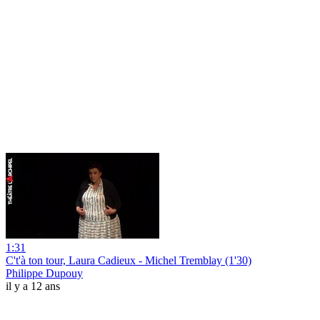
1:31
C't'à ton tour, Laura Cadieux - Michel Tremblay (1'30)
Philippe Dupouy
il y a 12 ans