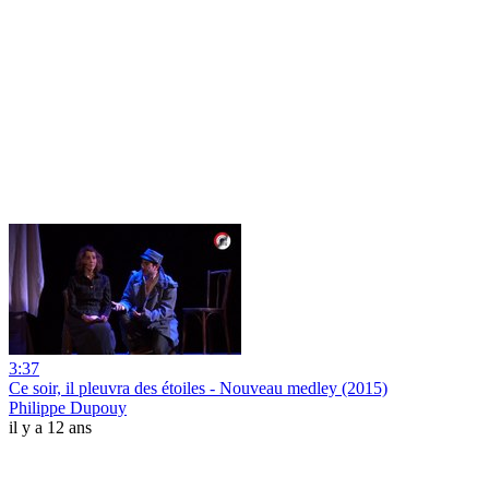
3:37
Ce soir, il pleuvra des étoiles - Nouveau medley (2015)
Philippe Dupouy
il y a 12 ans