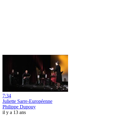
7:34
Juliette Sarre-Européenne
Philippe Dupouy
il y a 13 ans