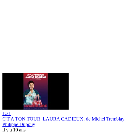
1:31
C'T'A TON TOUR, LAURA CADIEUX, de Michel Tremblay
Philippe Dupouy
il y a 10 ans