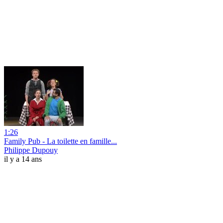
1:26
Family Pub - La toilette en famille...
Philippe Dupouy
il y a 14 ans