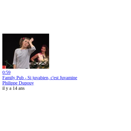
0:59
Family Pub - Si juvabien, c'est Juvamine
Philippe Dupouy
il y a 14 ans