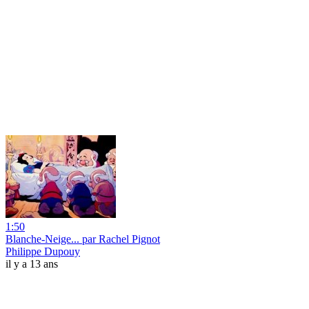
1:50
Blanche-Neige... par Rachel Pignot
Philippe Dupouy
il y a 13 ans