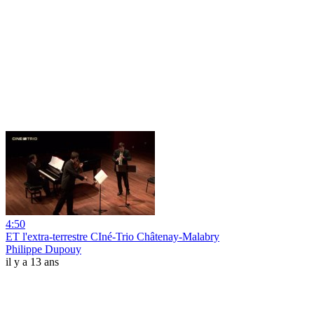
4:50
ET l'extra-terrestre CIné-Trio Châtenay-Malabry
Philippe Dupouy
il y a 13 ans