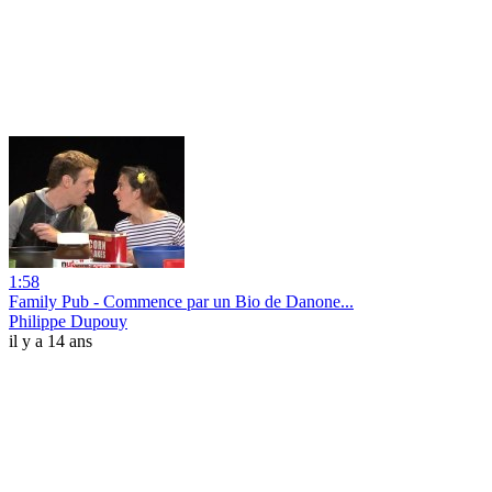
1:58
Family Pub - Commence par un Bio de Danone...
Philippe Dupouy
il y a 14 ans