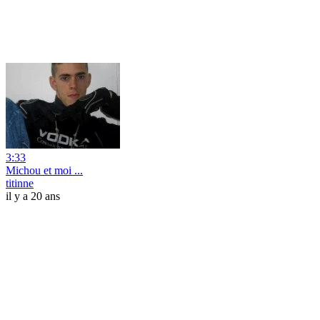
3:33
Michou et moi ...
titinne
il y a 20 ans