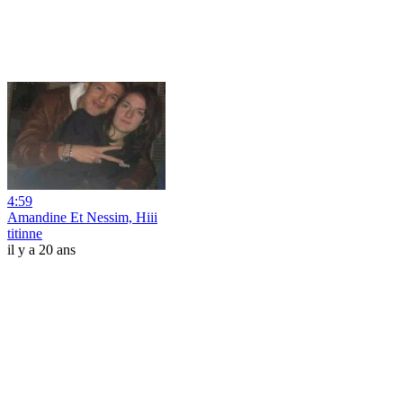
4:59
Amandine Et Nessim, Hiii
titinne
il y a 20 ans