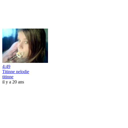
4:49
Titinne nelodie
titinne
il y a 20 ans