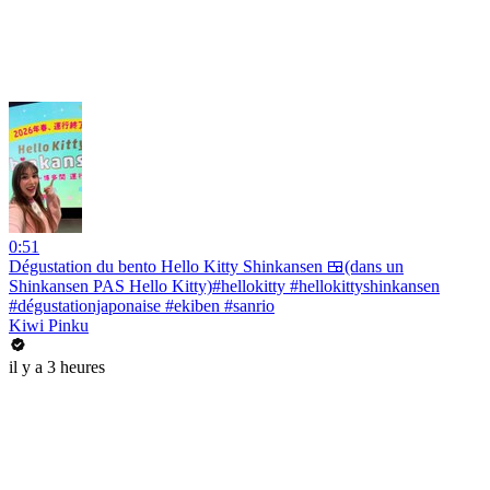
0:51
Dégustation du bento Hello Kitty Shinkansen 🍱(dans un
Shinkansen PAS Hello Kitty)#hellokitty #hellokittyshinkansen
#dégustationjaponaise #ekiben #sanrio
Kiwi Pinku
il y a 3 heures