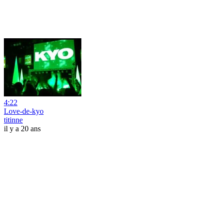
4:22
Love-de-kyo
titinne
il y a 20 ans