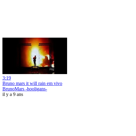
3:19
Bruno mars it will rain em vivo
BrunoMars -hooligans-
il y a 9 ans