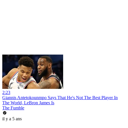
2:23
Giannis Antetokounmpo Says That He's Not The Best Player In
The World, LeBron James Is
The Fumble
il y a 5 ans