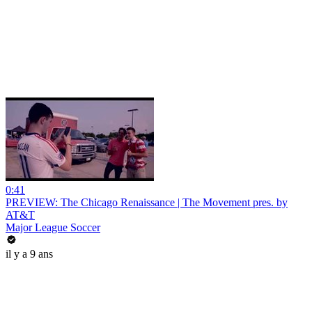
0:41
PREVIEW: The Chicago Renaissance | The Movement pres. by
AT&T
Major League Soccer
il y a 9 ans