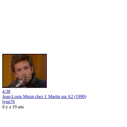
4:38
Jean-Louis Murat chez J. Martin sur A2 (1990)
lynn76
il y a 19 ans