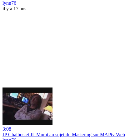
lynn76
il y a 17 ans
3:08
JP Chalbos et JL Murat au sujet du Mastering sur MAPtv Web