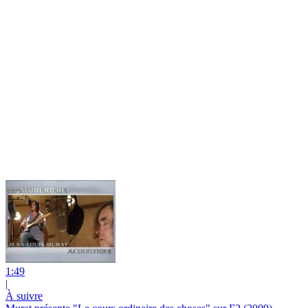
1:49
|
À suivre