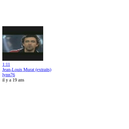
1:11
Jean-Louis Murat (extraits)
lynn76
il y a 19 ans