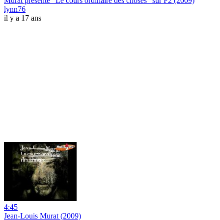
Murat présente "Le cours ordinaire des choses" sur F2 (2009)
lynn76
il y a 17 ans
4:45
Jean-Louis Murat (2009)