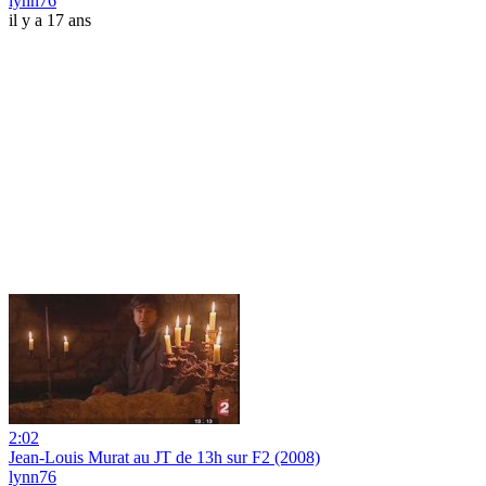
lynn76
il y a 17 ans
2:02
Jean-Louis Murat au JT de 13h sur F2 (2008)
lynn76