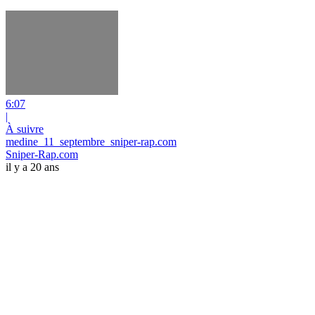
6:07
|
À suivre
medine_11_septembre_sniper-rap.com
Sniper-Rap.com
il y a 20 ans