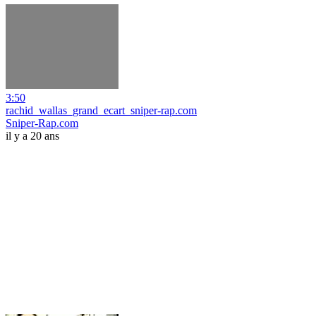
3:50
rachid_wallas_grand_ecart_sniper-rap.com
Sniper-Rap.com
il y a 20 ans