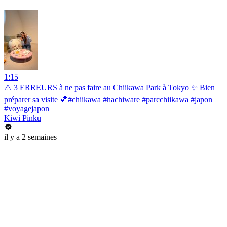
1:15
⚠️ 3 ERREURS à ne pas faire au Chiikawa Park à Tokyo ✨ Bien
préparer sa visite 💕#chiikawa #hachiware #parcchiikawa #japon
#voyagejapon
Kiwi Pinku
il y a 2 semaines