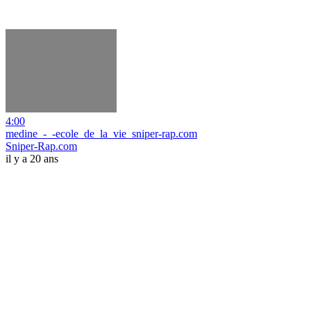
4:00
medine_-_-ecole_de_la_vie_sniper-rap.com
Sniper-Rap.com
il y a 20 ans