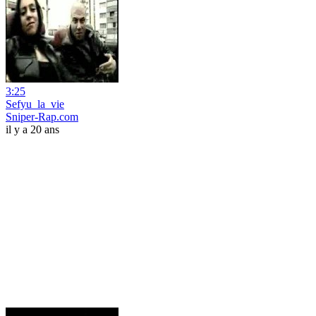
3:25
Sefyu_la_vie
Sniper-Rap.com
il y a 20 ans