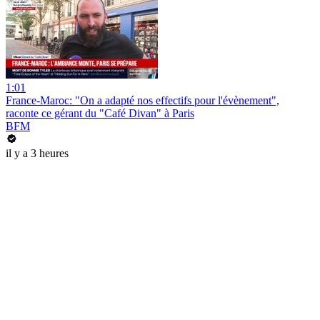
1:01
France-Maroc: "On a adapté nos effectifs pour l'évènement",
raconte ce gérant du "Café Divan" à Paris
BFM
il y a 3 heures