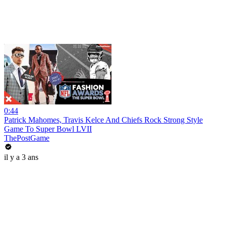
0:44
Patrick Mahomes, Travis Kelce And Chiefs Rock Strong Style
Game To Super Bowl LVII
ThePostGame
il y a 3 ans