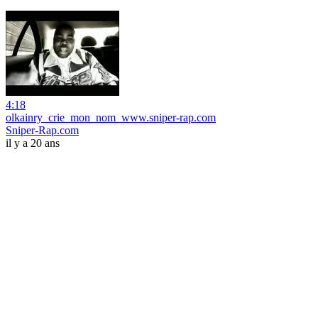
4:18
olkainry_crie_mon_nom_www.sniper-rap.com
Sniper-Rap.com
il y a 20 ans