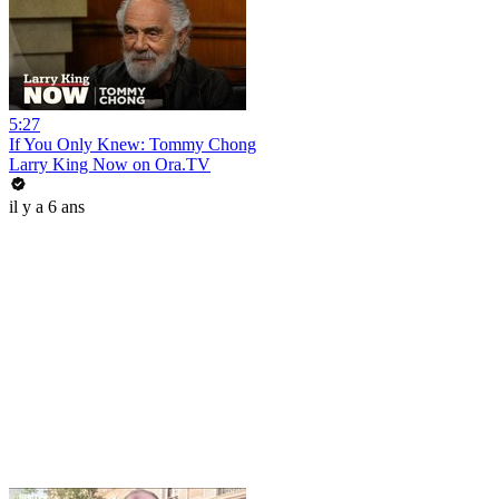
5:27
If You Only Knew: Tommy Chong
Larry King Now on Ora.TV
il y a 6 ans