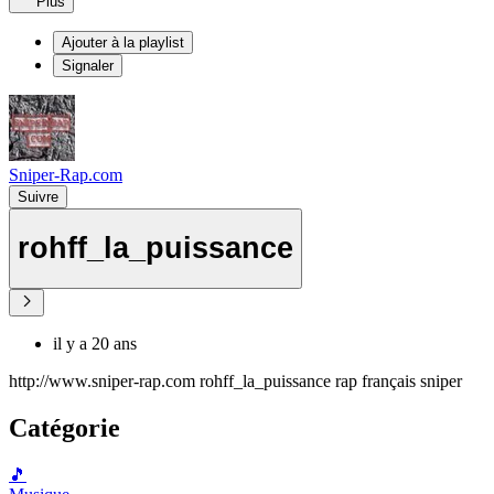
Plus
Ajouter à la playlist
Signaler
Sniper-Rap.com
Suivre
rohff_la_puissance
il y a 20 ans
http://www.sniper-rap.com rohff_la_puissance rap français sniper
Catégorie
🎵