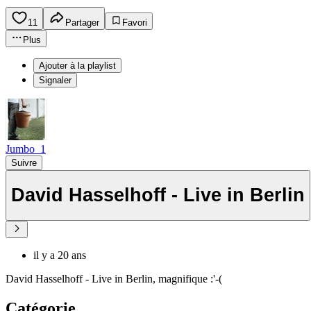
11
Partager
Favori
Plus
Ajouter à la playlist
Signaler
Jumbo_1
Suivre
David Hasselhoff - Live in Berlin
il y a 20 ans
David Hasselhoff - Live in Berlin, magnifique :'-(
Catégorie