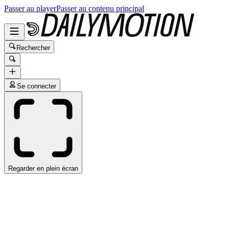
Passer au player
Passer au contenu principal
Rechercher
Se connecter
Regarder en plein écran