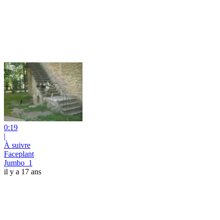
0:19
|
À suivre
Faceplant
Jumbo_1
il y a 17 ans