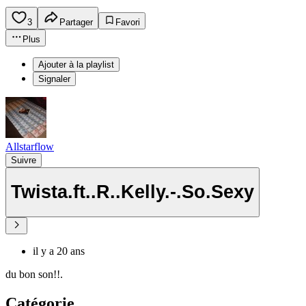
3
Partager
Favori
Plus
Ajouter à la playlist
Signaler
Allstarflow
Suivre
Twista.ft..R..Kelly.-.So.Sexy
il y a 20 ans
du bon son!!.
Catégorie