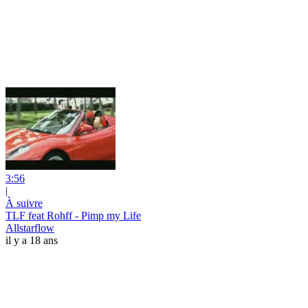
3:56
|
À suivre
TLF feat Rohff - Pimp my Life
Allstarflow
il y a 18 ans