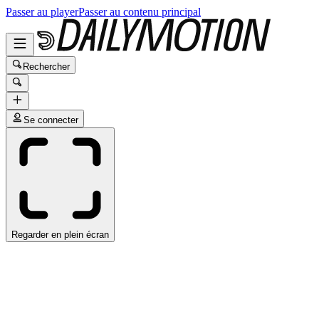
Passer au player
Passer au contenu principal
Rechercher
Se connecter
Regarder en plein écran