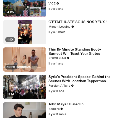
VICE
il y a 6 ans
4:05
C'ETAIT JUSTE SOUS NOS YEUX !
Manon Leculnu
il y a 5 mois
1:10
This 15-Minute Standing Booty
Burnout Will Toast Your Glutes
POPSUGAR
il y a 4 ans
18:26
Syria's President Speaks: Behind the
Scenes With Jonathan Tepperman
Foreign Affairs
il y a 11 ans
11:14
John Mayer Dialed In
Esquire
il y a 11 mois