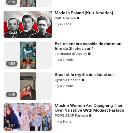
2:18
Made in Poland [Kult America]
Kult America
il y a 8 ans
10:23
Est-on encore capable de mater un
film de 3h chez soi ?
Le cinéma d'Amaury
il y a 2 mois
1:56
Bruel et le mythe du séducteur
Cynthia Enparle
il y a 2 mois
1:45
Muslim Women Are Designing Their
Own Narrative With Modest Fashion
POPSUGAR Fashion
il y a 9 ans
2:27