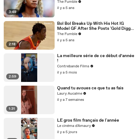
LAST At Prefontaine Race
The Fumble
il y a 5 ans
3:49
Bol Bol Breaks Up With His Hot IG
Model GF After She Posts 'Gold Digger
For Life' In TikTok Video
The Fumble
il y a 5 ans
2:18
La meilleure série de ce début d’année
!
Contrebande Films
il y a 5 mois
2:59
Quand tu avoues ce que tu as fais
Laury Aucalme
il y a 7 semaines
1:31
LE gros film français de l'année
Le cinéma d'Amaury
il y a 5 jours