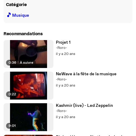
Catégorie
🎵
Musique
Recommandations
Projet 1
-Roro-
il y a 20 ans
0:36
|
À suivre
NeWave à la fête de la musique
-Roro-
il y a 20 ans
0:22
Kashmir (live) - Led Zeppelin
-Roro-
il y a 20 ans
9:01