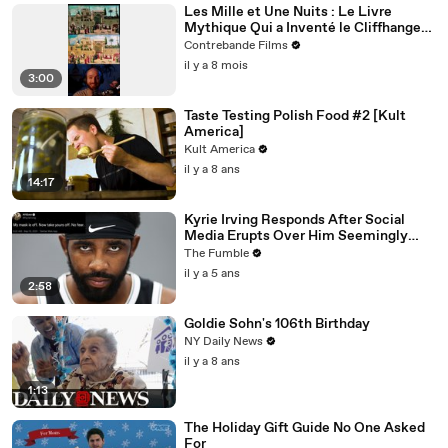
Les Mille et Une Nuits : Le Livre
Mythique Qui a Inventé le Cliffhanger
et le Binge-Watching Avant Netflix
Contrebande Films
il y a 8 mois
3:00
Taste Testing Polish Food #2 [Kult
America]
Kult America
il y a 8 ans
14:17
Kyrie Irving Responds After Social
Media Erupts Over Him Seemingly
Coming Out As An Anti-Masker
The Fumble
il y a 5 ans
2:58
Goldie Sohn's 106th Birthday
NY Daily News
il y a 8 ans
1:13
The Holiday Gift Guide No One Asked
For