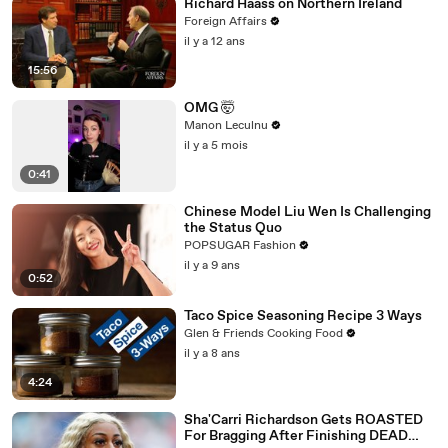
Richard Haass on Northern Ireland
Foreign Affairs
il y a 12 ans
15:56
OMG 🤯
Manon Leculnu
il y a 5 mois
0:41
Chinese Model Liu Wen Is Challenging
the Status Quo
POPSUGAR Fashion
il y a 9 ans
0:52
Taco Spice Seasoning Recipe 3 Ways
Glen & Friends Cooking Food
il y a 8 ans
4:24
Sha'Carri Richardson Gets ROASTED
For Bragging After Finishing DEAD