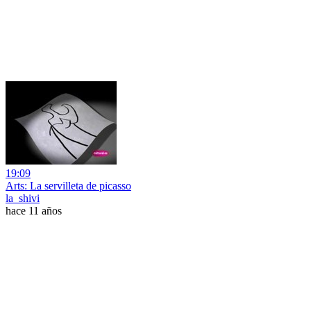
19:09
Arts: La servilleta de picasso
la_shivi
hace 11 años