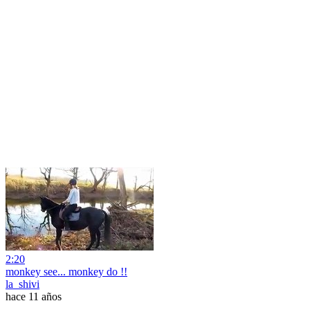
2:20
monkey see... monkey do !!
la_shivi
hace 11 años