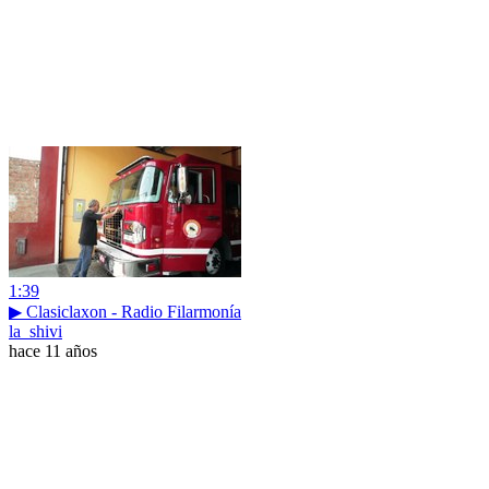
1:39
▶ Clasiclaxon - Radio Filarmonía
la_shivi
hace 11 años