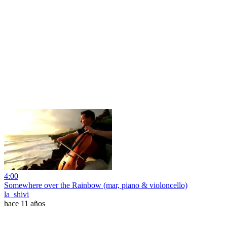
4:00
Somewhere over the Rainbow (mar, piano & violoncello)
la_shivi
hace 11 años