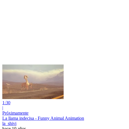
1:30
|
Próximamente
La llama indecisa - Funny Animal Animation
la_shivi
hace 10 años