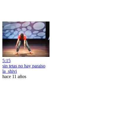
5:15
sin tetas no hay paraiso
la_shivi
hace 11 años