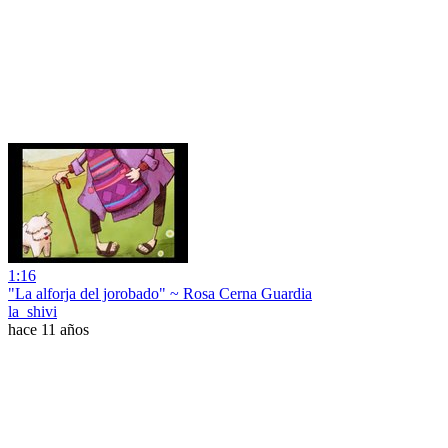
1:16
"La alforja del jorobado" ~ Rosa Cerna Guardia
la_shivi
hace 11 años