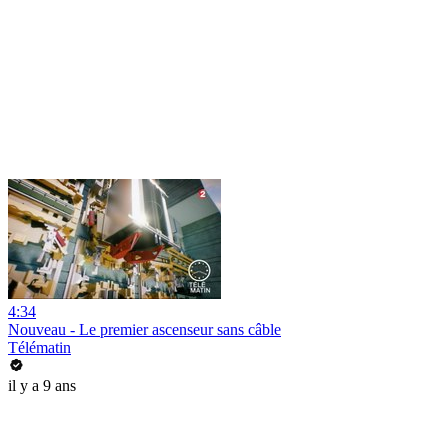
4:34
Nouveau - Le premier ascenseur sans câble
Télématin
il y a 9 ans