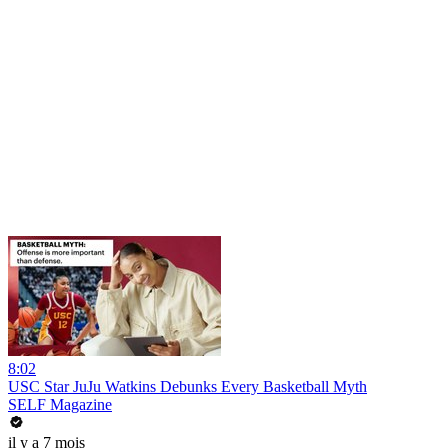
8:02
USC Star JuJu Watkins Debunks Every Basketball Myth
SELF Magazine
il y a 7 mois