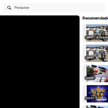
Pesquisar
Recomendad
24:37
|
A Segui
24:37
24:37
24:37