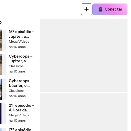
Conectar
o
15° episódio -
Júpiter, a
Esperança do
Mega Vídeos
r
Futuro
há 10 anos
Cybercops –
Júpiter, a
Esperança do
Clássicos
Futuro ep15
há 10 anos
Cybercops –
Lúcifer, o
Emissário do
Clássicos
Demônio ep16
há 10 anos
21° episódio -
A Hora da
Verdade
Mega Vídeos
há 10 anos
17° episódio -