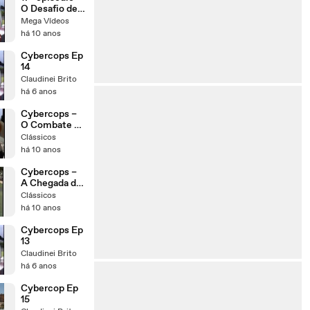
O Desafio de
Lúcifer
Mega Vídeos
há 10 anos
Cybercops Ep
14
Claudinei Brito
há 6 anos
Cybercops –
O Combate ao
Tanque
Clássicos
Cyborg ep03
há 10 anos
Cybercops –
A Chegada de
Júpiter ep01
Clássicos
há 10 anos
Cybercops Ep
13
Claudinei Brito
há 6 anos
Cybercop Ep
15