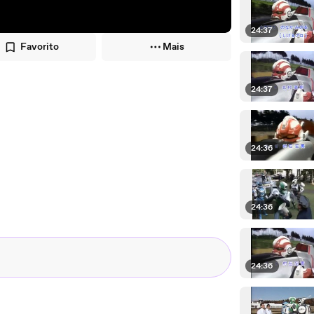
24:37
Favorito
Mais
24:37
24:36
24:36
24:36