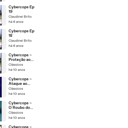
Cybercops Ep
19
Claudinei Brito
há 6 anos
Cybercops Ep
18
Claudinei Brito
há 6 anos
Cybercops –
Proteção ao
Trem
Clássicos
Expresso
há 10 anos
ep33
Cybercops –
Ataque ao
Alojamento
Clássicos
dos
há 10 anos
Cybercops
ep32
Cybercops –
O Roubo do
Cyber
Clássicos
Thunder Arm
há 10 anos
ep31
Cybercops –