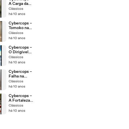
A Carga da
Morte ep30
Clássicos
há 10 anos
Cybercops –
Tomoko na
Mira da
Clássicos
Destrap ep29
há 10 anos
Cybercops –
O Dirigível
Bomba ep28
Clássicos
há 10 anos
Cybercops –
Falha na
Unidade
Clássicos
Cyber ep27
há 10 anos
Cybercops –
A Fortaleza
Inimiga ep26
Clássicos
há 10 anos