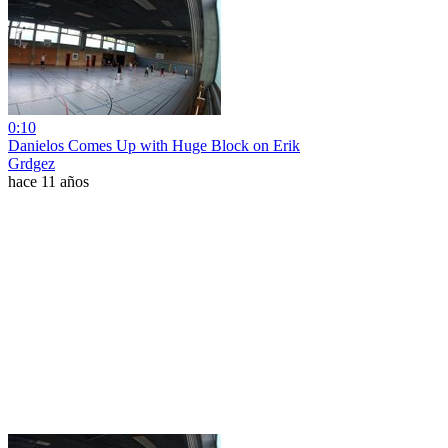
0:10
Danielos Comes Up with Huge Block on Erik
Grdgez
hace 11 años