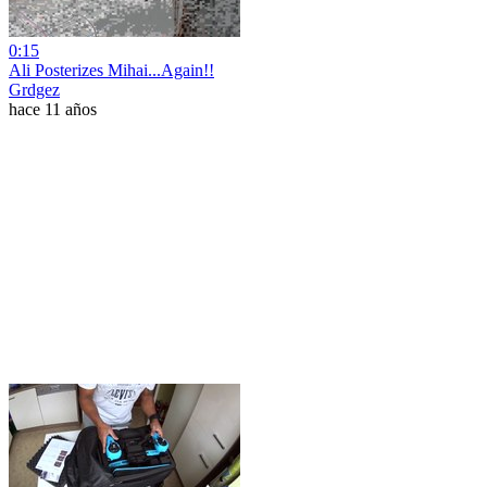
0:15
Ali Posterizes Mihai...Again!!
Grdgez
hace 11 años