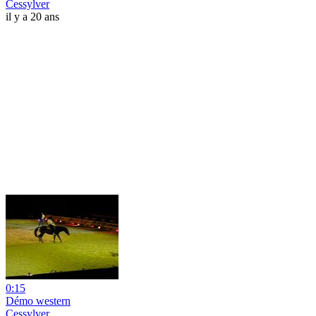
Cessylver
il y a 20 ans
0:15
Démo western
Cessylver