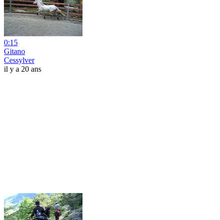
0:15
Gitano
Cessylver
il y a 20 ans