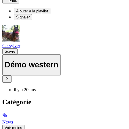
Plus
Ajouter à la playlist
Signaler
Cessylver
Suivre
Démo western
il y a 20 ans
Catégorie
🗞
News
Voir moins