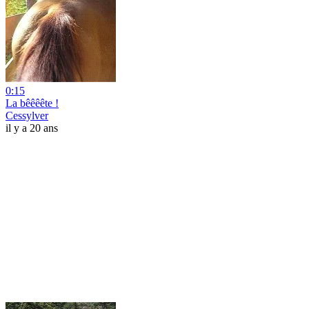
0:15
La bêêêête !
Cessylver
il y a 20 ans