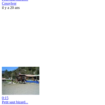
Cessylver
il y a 20 ans
0:15
Petit saut bizard...