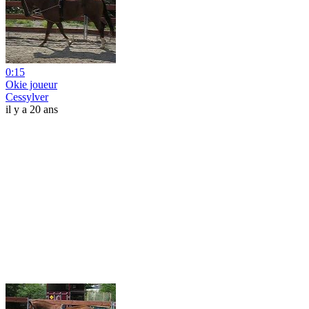
0:15
Okie joueur
Cessylver
il y a 20 ans