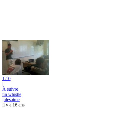
1:10
|
À suivre
tin whistle
julesaime
il y a 16 ans