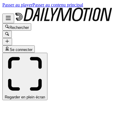
Passer au player
Passer au contenu principal
Rechercher
Se connecter
Regarder en plein écran