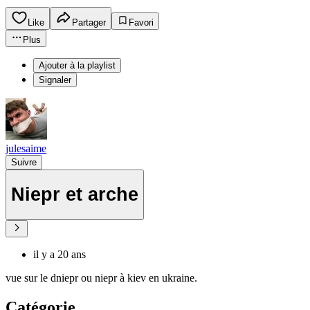
Like
Partager
Favori
Plus
Ajouter à la playlist
Signaler
julesaime
Suivre
Niepr et arche
il y a 20 ans
vue sur le dniepr ou niepr à kiev en ukraine.
Catégorie