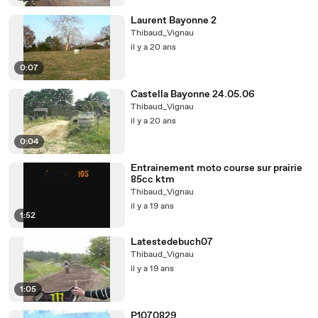
Laurent Bayonne 2
Thibaud_Vignau
il y a 20 ans
0:07
Castella Bayonne 24.05.06
Thibaud_Vignau
il y a 20 ans
0:04
Entrainement moto course sur prairie
85cc ktm
Thibaud_Vignau
il y a 19 ans
1:52
Latestedebuch07
Thibaud_Vignau
il y a 19 ans
1:05
P1070829