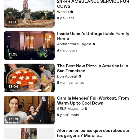
24-HR AMBULANCE SERVICE FOR
COWS
Wochit
il y a 5 ans
1:03
Inside Usher’s Unforgettable Family
Home
Architectural Digest
il y a 5 jours
11:05
The Best New Pizza in America is in
San Francisco
Bon Appétit
il y a 4 semaines
18:04
Camila Mendes' Full Workout, From
Warm Up to Cool Down
SELF Magazine
il y a 10 mois
17:04
Alors on en pense quoi des robes sur
les garçons ? Merci à