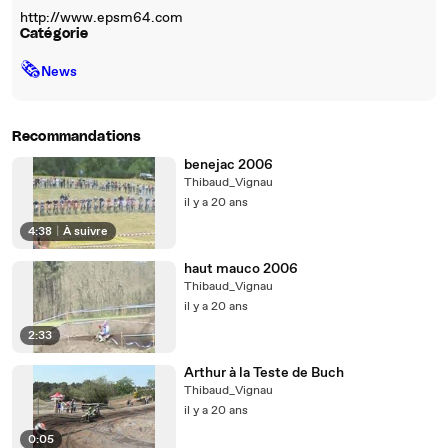
http://www.epsm64.com
Catégorie
🗞
News
Recommandations
benejac 2006
Thibaud_Vignau
il y a 20 ans
4:38
|
À suivre
haut mauco 2006
Thibaud_Vignau
il y a 20 ans
2:33
Arthur à la Teste de Buch
Thibaud_Vignau
il y a 20 ans
0:05