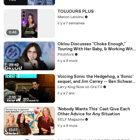
1:03
TOUJOURS PLUS
Manon Leculnu
il y a 7 semaines
0:45
Oklou Discusses "Choke Enough,"
Touring With Her Baby, & Working With
FKA twigs
Pitchfork
il y a 9 mois
39:42
Voicing Sonic the Hedgehog, a 'Sonic'
sequel, and Jim Carrey -- Ben Schwartz
answers your social media questions
Larry King Now on Ora.TV
il y a 7 ans
2:16
'Nobody Wants This' Cast Give Each
Other Advice for Any Situation
SELF Magazine
il y a 9 mois
13:57