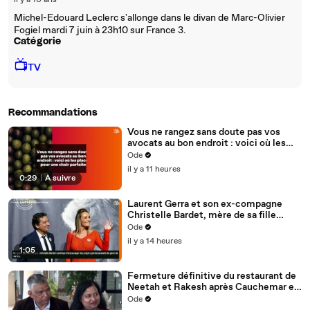
il y a 10 ans
Michel-Edouard Leclerc s'allonge dans le divan de Marc-Olivier
Fogiel mardi 7 juin à 23h10 sur France 3.
Catégorie
📺
TV
Recommandations
Vous ne rangez sans doute pas vos
avocats au bon endroit : voici où les
placer pour une chair parfaite
Ode
il y a 11 heures
0:29
|
À suivre
Laurent Gerra et son ex-compagne
Christelle Bardet, mère de sa fille
Célestine, toujours en très bons
Ode
termes, la preuve en images
il y a 14 heures
1:05
Fermeture définitive du restaurant de
Neetah et Rakesh après Cauchemar en
cuisine, Philippe Etchebest pensait les
Ode
avoir sauvés