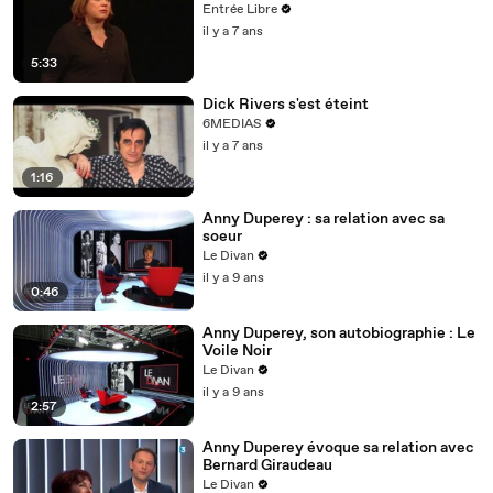
Entrée Libre
il y a 7 ans
5:33
Dick Rivers s'est éteint
6MEDIAS
il y a 7 ans
1:16
Anny Duperey : sa relation avec sa
soeur
Le Divan
il y a 9 ans
0:46
Anny Duperey, son autobiographie : Le
Voile Noir
Le Divan
il y a 9 ans
2:57
Anny Duperey évoque sa relation avec
Bernard Giraudeau
Le Divan