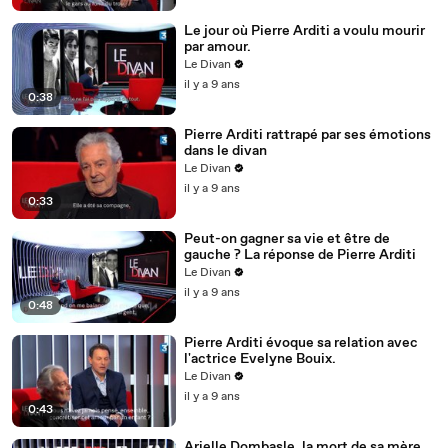
Le jour où Pierre Arditi a voulu mourir
par amour.
Le Divan
il y a 9 ans
0:38
Pierre Arditi​ rattrapé par ses émotions
dans le divan
Le Divan
il y a 9 ans
0:33
Peut-on gagner sa vie et être de
gauche ? La réponse de Pierre Arditi
Le Divan
il y a 9 ans
0:48
Pierre Arditi évoque sa relation avec
l'actrice Evelyne Bouix.
Le Divan
il y a 9 ans
0:43
Arielle Dombasle, la mort de sa mère