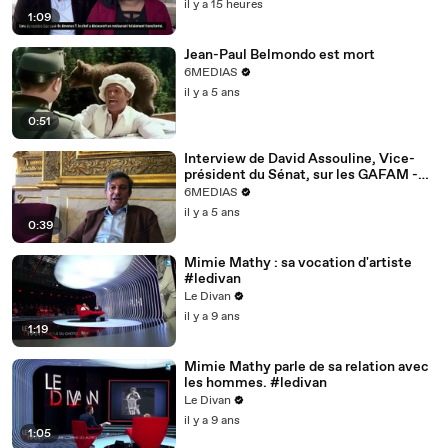
il y a 15 heures
1:09
Jean-Paul Belmondo est mort
6MEDIAS
il y a 5 ans
0:51
Interview de David Assouline, Vice-
président du Sénat, sur les GAFAM -
partie 1
6MEDIAS
il y a 5 ans
0:39
Mimie Mathy : sa vocation d'artiste
#ledivan
Le Divan
il y a 9 ans
1:19
Mimie Mathy parle de sa relation avec
les hommes. #ledivan
Le Divan
il y a 9 ans
1:05