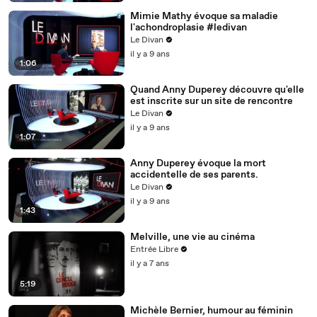
Mimie Mathy évoque sa maladie
l'achondroplasie #ledivan
Le Divan
il y a 9 ans
1:06
Quand Anny Duperey découvre qu'elle
est inscrite sur un site de rencontre
Le Divan
il y a 9 ans
1:07
Anny Duperey évoque la mort
accidentelle de ses parents.
Le Divan
il y a 9 ans
1:43
Melville, une vie au cinéma
Entrée Libre
il y a 7 ans
5:19
Michèle Bernier, humour au féminin