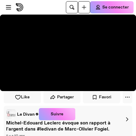
Passer au player
Passer au contenu principal
Se connecter
Like
Partager
Favori
Suivre
Le Divan
Michel-Edouard Leclerc évoque son rapport à
l'argent dans #ledivan de Marc-Olivier Fogiel.