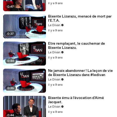
il y a 9 ans
0:47
Bixente Lizarazu, menacé de mort par
l'E.T.A.
Le Divan
il y a 9 ans
0:37
Etre remplaçant, le cauchemar de
Bixente Lizarazu.
Le Divan
il y a 9 ans
0:44
Ne jamais abandonner ! La leçon de vie
de Bixente Lizarazu dans #ledivan
Le Divan
il y a 9 ans
0:35
Bixente ému à l'évocation d'Aimé
Jacquet.
Le Divan
il y a 9 ans
0:44