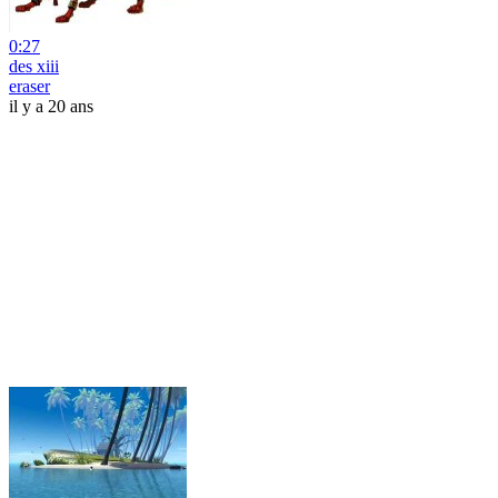
0:27
des xiii
eraser
il y a 20 ans