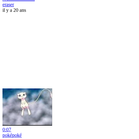
eraser
il y a 20 ans
0:07
poképoké