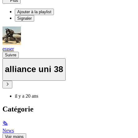
Plus
Ajouter à la playlist
Signaler
eraser
Suivre
alliance uni 38
il y a 20 ans
Catégorie
🗞
News
Voir moins