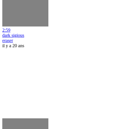
2:59
dark sigious
eraser
il y a 20 ans