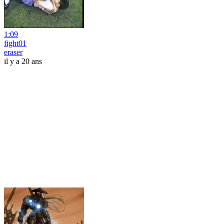
1:09
fight01
eraser
il y a 20 ans