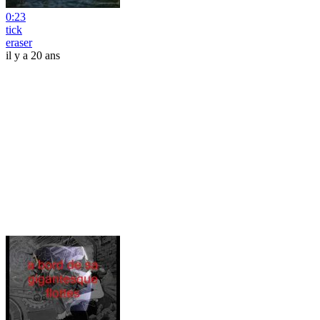
0:23
tick
eraser
il y a 20 ans