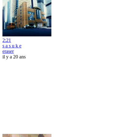
2:21
s a s u k e
eraser
il y a 20 ans