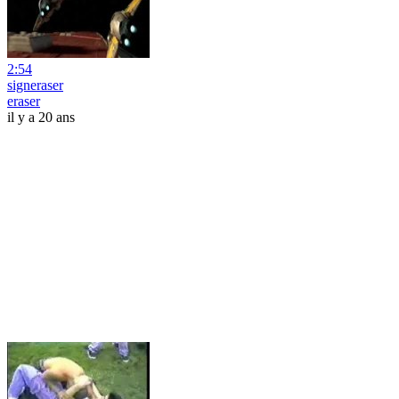
2:54
signeraser
eraser
il y a 20 ans