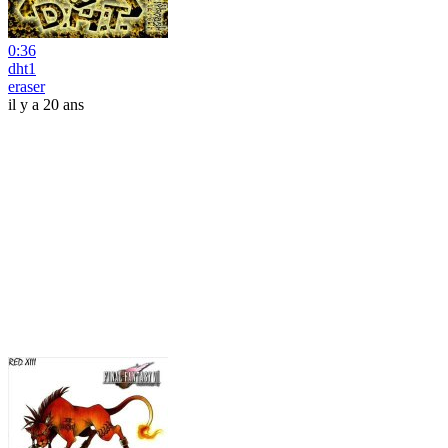
0:36
dht1
eraser
il y a 20 ans