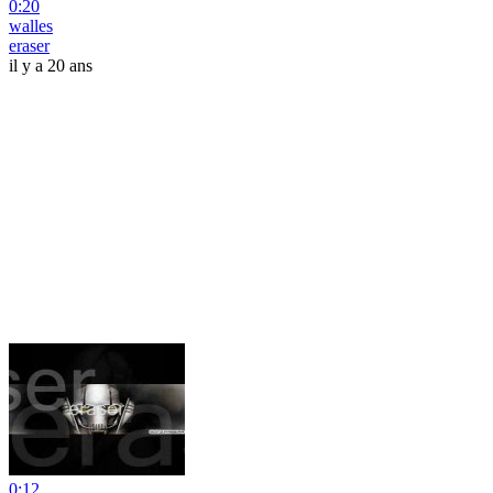
0:20
walles
eraser
il y a 20 ans
0:12