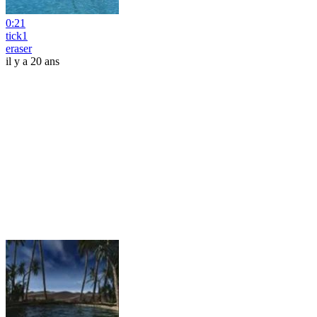
0:21
tick1
eraser
il y a 20 ans