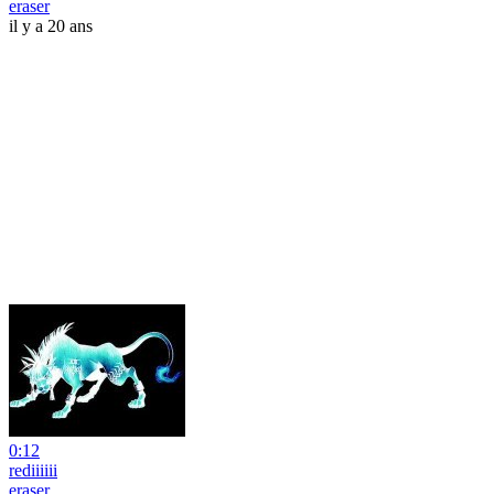
eraser
il y a 20 ans
0:12
rediiiiii
eraser