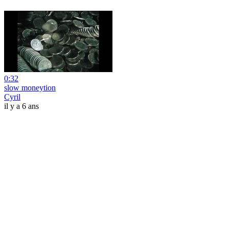
0:32
slow moneytion
Cyril
il y a 6 ans