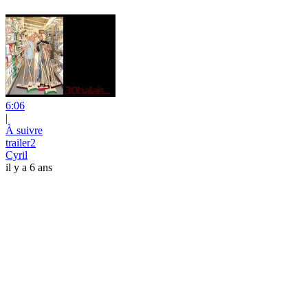
6:06
|
À suivre
trailer2
Cyril
il y a 6 ans