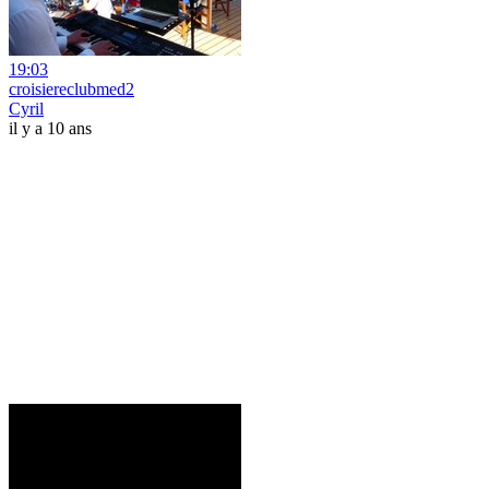
19:03
croisiereclubmed2
Cyril
il y a 10 ans