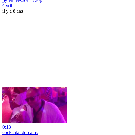
pyrénnées2017 720p
Cyril
il y a 8 ans
0:13
cocktailanddreams