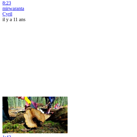
8:23
mirwaranta
Cyril
il y a 11 ans