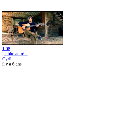
1:08
jhabite au ré...
Cyril
il y a 6 ans