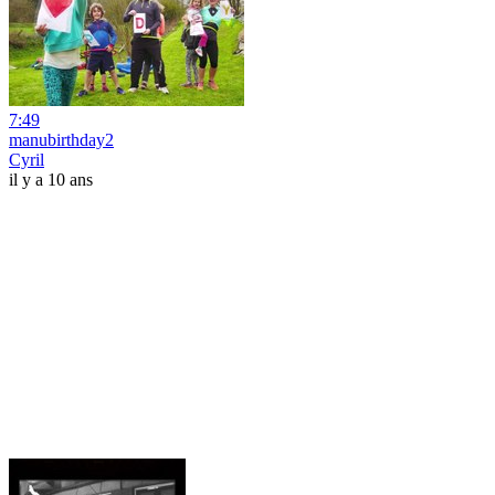
7:49
manubirthday2
Cyril
il y a 10 ans