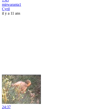
1:43
mirwaranta1
Cyril
il y a 11 ans
24:37