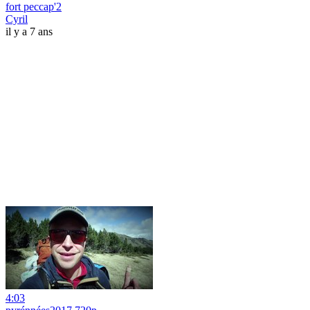
fort peccap'2
Cyril
il y a 7 ans
4:03