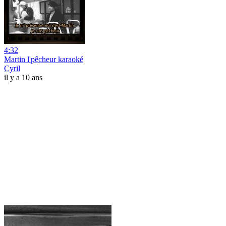
4:32
Martin l'pêcheur karaoké
Cyril
il y a 10 ans