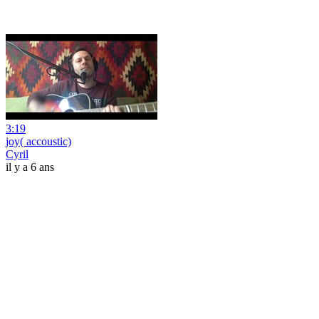
3:19
joy( accoustic)
Cyril
il y a 6 ans