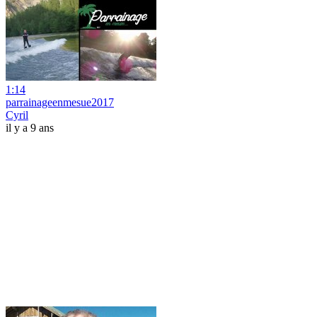
1:14
parrainageenmesue2017
Cyril
il y a 9 ans