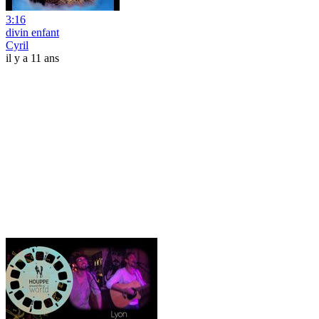
3:16
divin enfant
Cyril
il y a 11 ans