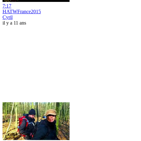
7:17
HATWFrance2015
Cyril
il y a 11 ans