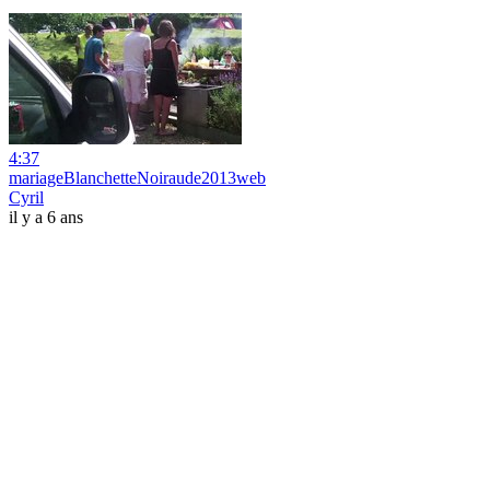
4:37
mariageBlanchetteNoiraude2013web
Cyril
il y a 6 ans