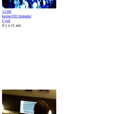
12:06
kemer2013minder
Cyril
il y a 11 ans