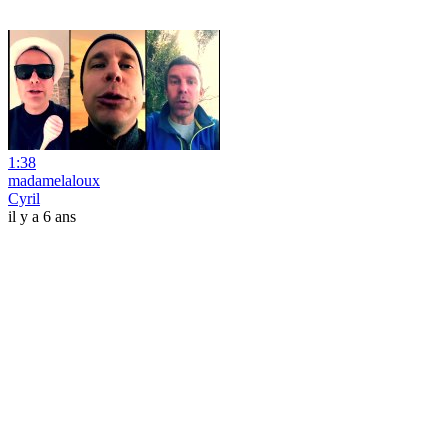
1:38
madamelaloux
Cyril
il y a 6 ans