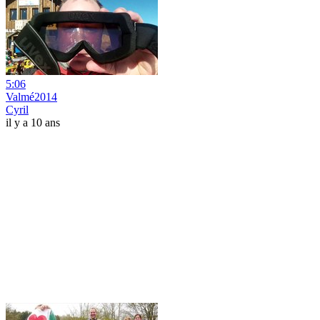
5:06
Valmé2014
Cyril
il y a 10 ans