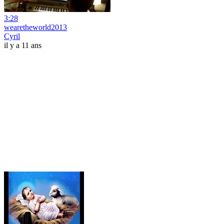
3:28
wearetheworld2013
Cyril
il y a 11 ans