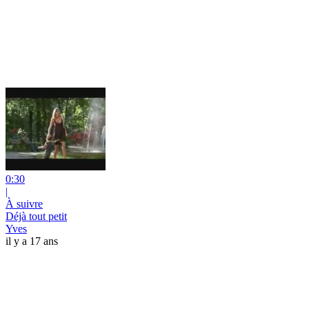
0:30
|
À suivre
Déjà tout petit
Yves
il y a 17 ans