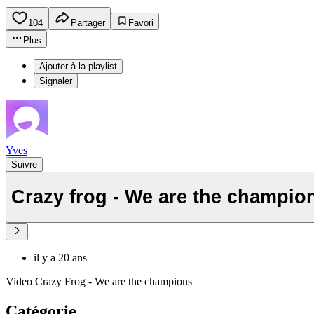
104
Partager
Favori
Plus
Ajouter à la playlist
Signaler
Yves
Suivre
Crazy frog - We are the champion
il y a 20 ans
Video Crazy Frog - We are the champions
Catégorie