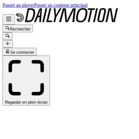
Passer au player
Passer au contenu principal
Rechercher
Se connecter
Regarder en plein écran