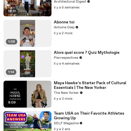
Architectural Digest
il y a 5 semaines
16:11
Abonne toi
Antoine Delp
il y a 2 mois
1:08
Alors quel score ? Quiz Mythologie
Pierrespectives
il y a 4 semaines
1:14
Maya Hawke’s Starter Pack of Cultural
Essentials | The New Yorker
The New Yorker
il y a 3 mois
8:09
Team USA on Their Favorite Athletes
Growing Up
SELF Magazine
il y a 2 ans