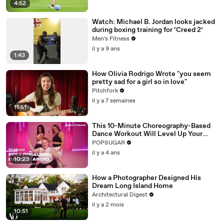
4:52
Watch: Michael B. Jordan looks jacked
during boxing training for ‘Creed 2’
Men's Fitness
il y a 9 ans
1:43
How Olivia Rodrigo Wrote "you seem
pretty sad for a girl so in love"
Pitchfork
il y a 7 semaines
11:51
This 10-Minute Choreography-Based
Dance Workout Will Level Up Your
Moves
POPSUGAR
il y a 4 ans
10:23
How a Photographer Designed His
Dream Long Island Home
Architectural Digest
il y a 2 mois
10:51