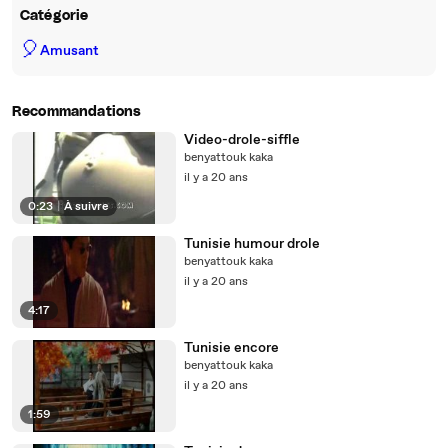
Catégorie
🎈
Amusant
Recommandations
Video-drole-siffle
benyattouk kaka
il y a 20 ans
0:23
|
À suivre
Tunisie humour drole
benyattouk kaka
il y a 20 ans
4:17
Tunisie encore
benyattouk kaka
il y a 20 ans
1:59