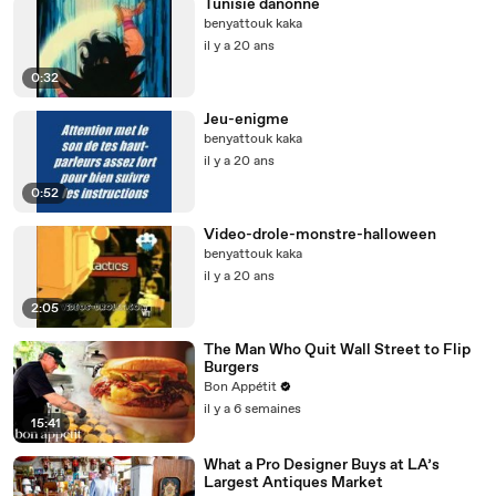
Tunisie danonne
benyattouk kaka
il y a 20 ans
0:32
Jeu-enigme
benyattouk kaka
il y a 20 ans
0:52
Video-drole-monstre-halloween
benyattouk kaka
il y a 20 ans
2:05
The Man Who Quit Wall Street to Flip
Burgers
Bon Appétit
il y a 6 semaines
15:41
What a Pro Designer Buys at LA’s
Largest Antiques Market