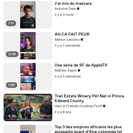
J’ai mis du mascara
Antoine Delp
il y a 3 mois
1:11
AH CA FAIT PEUR
Manon Leculnu
il y a 7 semaines
0:39
Une série de SF de AppleTV
Matteo Sapin
il y a 2 semaines
1:58
Trail Estate Winery Pét Nat in Prince
Edward County
Glen & Friends Cooking Food
il y a 8 ans
6:30
Top 3 des empires africains les plus
puissants avant d’être colonisés lol