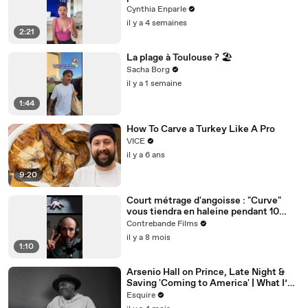
Cynthia Enparle
il y a 4 semaines
2:21
La plage à Toulouse ? 🏖️
Sacha Borg
il y a 1 semaine
1:44
How To Carve a Turkey Like A Pro
VICE
il y a 6 ans
9:20
Court métrage d'angoisse : "Curve"
vous tiendra en haleine pendant 10
minutes !
Contrebande Films
il y a 8 mois
1:10
Arsenio Hall on Prince, Late Night &
Saving 'Coming to America' | What I’ve
Learned | Esquire
Esquire