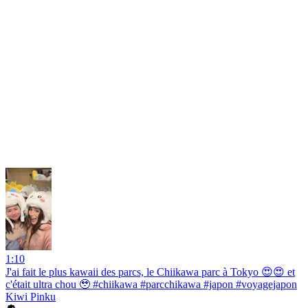
1:10
J'ai fait le plus kawaii des parcs, le Chiikawa parc à Tokyo 😍😍 et
c'était ultra chou 🥹 #chiikawa #parcchikawa #japon #voyagejapon
Kiwi Pinku