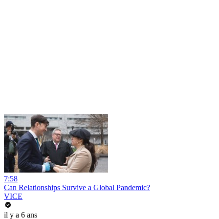
7:58
Can Relationships Survive a Global Pandemic?
VICE
il y a 6 ans