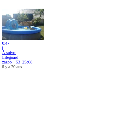
0:47
|
À suivre
Lifeguard
zazoo__53_25c68
il y a 20 ans