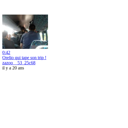
0:42
Orelio qui tape son trip !
zazoo__53_25c68
il y a 20 ans