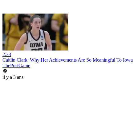
2:33
Caitlin Clark: Why Her Achievements Are So Meaningful To Iowa
ThePostGame
il y a 3 ans