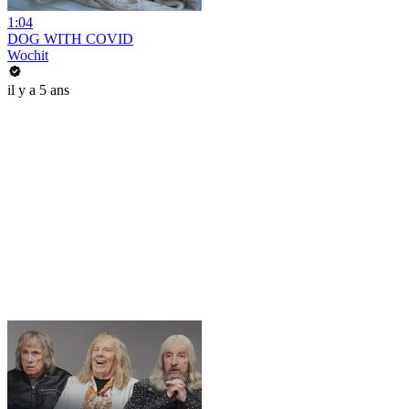
1:04
DOG WITH COVID
Wochit
il y a 5 ans