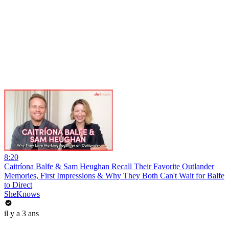
8:20
Caitríona Balfe & Sam Heughan Recall Their Favorite Outlander
Memories, First Impressions & Why They Both Can't Wait for Balfe
to Direct
SheKnows
il y a 3 ans