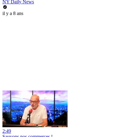
NY Daily News
il y a 8 ans
2:49
Sauvons nos commerces !