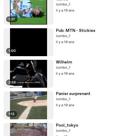
Jumbo_1
il y a 19 ans
1:37
Pub: MTN - Stickies
Jumbo_1
il y a 19 ans
1:00
Wilhelm
Jumbo_1
il y a 19 ans
2:58
Panier surprenant
Jumbo_1
il y a 19 ans
1:12
Pool_tokyo
Jumbo_1