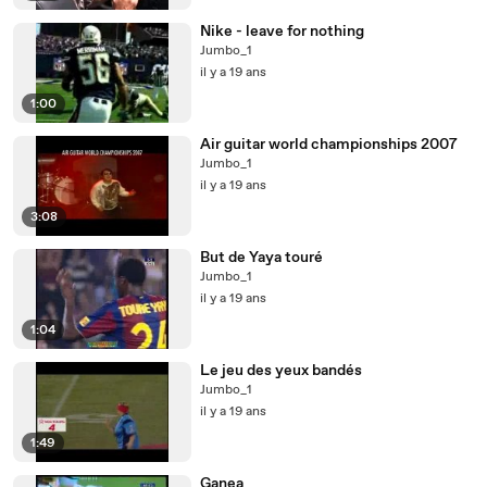
Nike - leave for nothing
Jumbo_1
il y a 19 ans
1:00
Air guitar world championships 2007
Jumbo_1
il y a 19 ans
3:08
But de Yaya touré
Jumbo_1
il y a 19 ans
1:04
Le jeu des yeux bandés
Jumbo_1
il y a 19 ans
1:49
Ganea