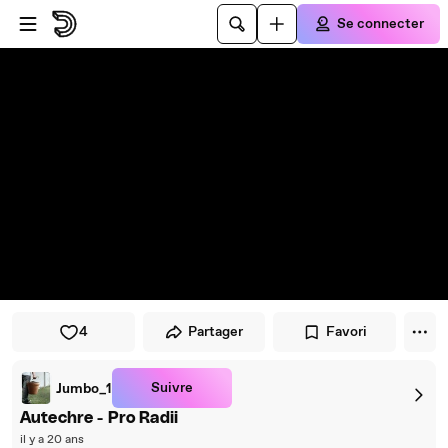
Passer au player
Passer au contenu principal
Se connecter
4
Partager
Favori
Suivre
Jumbo_1
Autechre - Pro Radii
il y a 20 ans