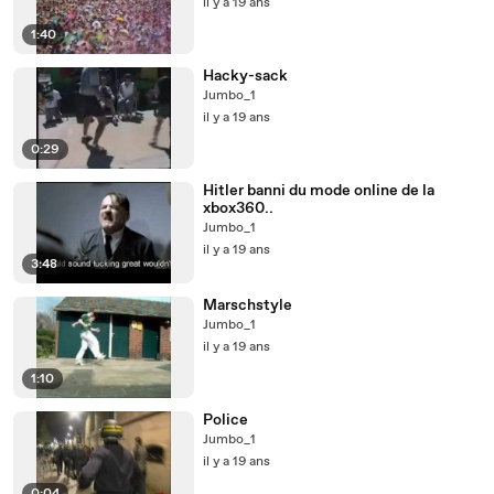
il y a 19 ans
1:40
Hacky-sack
Jumbo_1
il y a 19 ans
0:29
Hitler banni du mode online de la
xbox360..
Jumbo_1
il y a 19 ans
3:48
Marschstyle
Jumbo_1
il y a 19 ans
1:10
Police
Jumbo_1
il y a 19 ans