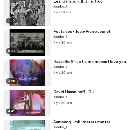
Les_Gam_s_-_Il_a_le_truc
Jumbo_1
il y a 19 ans
1:49
Foutaises - Jean-Pierre Jeunet
Jumbo_1
il y a 20 ans
6:54
Hasselhoff - Je t'aime means I love you
Jumbo_1
il y a 20 ans
3:28
David Hasselhoff - Du
Jumbo_1
il y a 20 ans
4:41
Samsung - millimeters matter
Jumbo_1