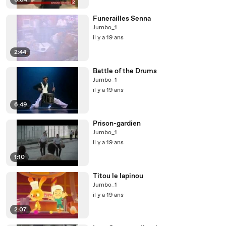
0:04
Funerailles Senna
Jumbo_1
il y a 19 ans
2:44
Battle of the Drums
Jumbo_1
il y a 19 ans
6:49
Prison-gardien
Jumbo_1
il y a 19 ans
1:10
Titou le lapinou
Jumbo_1
il y a 19 ans
2:07