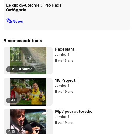
Le clip d'Autechre : "Pro Radii"
Catégorie
🗞
News
Recommandations
Faceplant
Jumbo_1
il y a 18 ans
0:19
|
À suivre
118 Project !
Jumbo_1
il y a 19 ans
3:41
Mp3 pour autoradio
Jumbo_1
il y a 19 ans
4:16