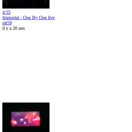
4:55
Immortal - One By One live
pit59
il y a 20 ans