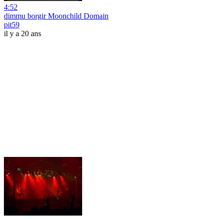
4:52
dimmu borgir Moonchild Domain
pit59
il y a 20 ans