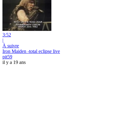
3:52
|
À suivre
Iron Maiden -total eclipse live
pit59
il y a 19 ans