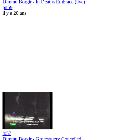
Dimmu Borgir - In Deaths Embrace (live)
pit59
il y a 20 ans
4:57
Dimmu Borgir - Grotesquery Conceiled