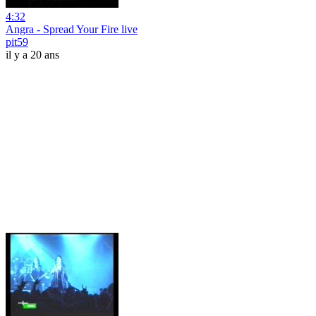
4:32
Angra - Spread Your Fire live
pit59
il y a 20 ans