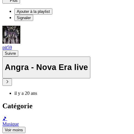
Plus
Ajouter à la playlist
Signaler
pit59
Suivre
Angra - Nova Era live
il y a 20 ans
Catégorie
🎵
Musique
Voir moins