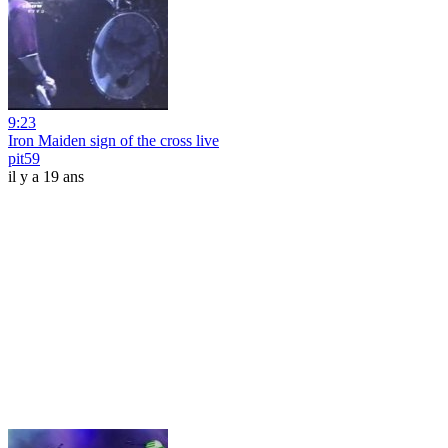
9:23
Iron Maiden sign of the cross live
pit59
il y a 19 ans