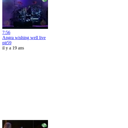
7:56
Angra wishing well live
pit59
il y a 19 ans