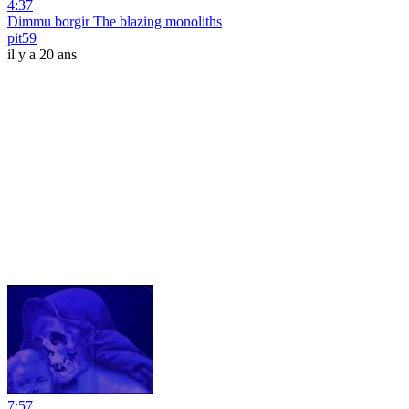
4:37
Dimmu borgir The blazing monoliths
pit59
il y a 20 ans
7:57