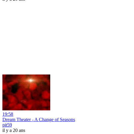
19:58
Dream Theater - A Change of Seasons
pit59
il y a 20 ans