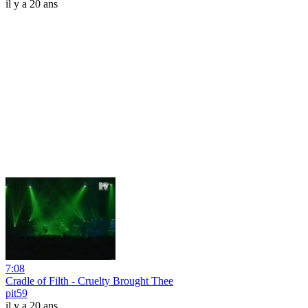
il y a 20 ans
7:08
Cradle of Filth - Cruelty Brought Thee
pit59
il y a 20 ans