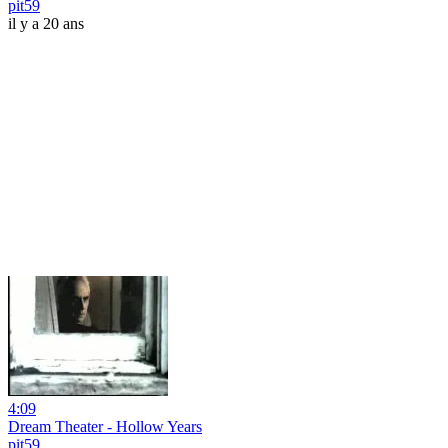
pit59
il y a 20 ans
4:09
Dream Theater - Hollow Years
pit59