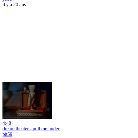
il y a 20 ans
4:48
dream theater - pull me under
pit59