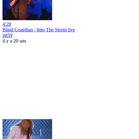
4:28
Blind Guardian - Into The Storm live
pit59
il y a 20 ans