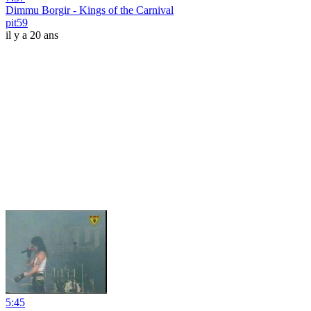
Dimmu Borgir - Kings of the Carnival
pit59
il y a 20 ans
5:45