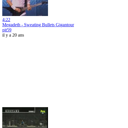
4:22
Megadeth - Sweating Bullets Gigantour
pit59
il y a 20 ans