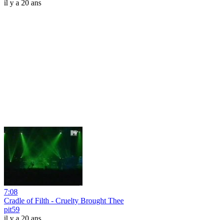
il y a 20 ans
7:08
Cradle of Filth - Cruelty Brought Thee
pit59
il y a 20 ans