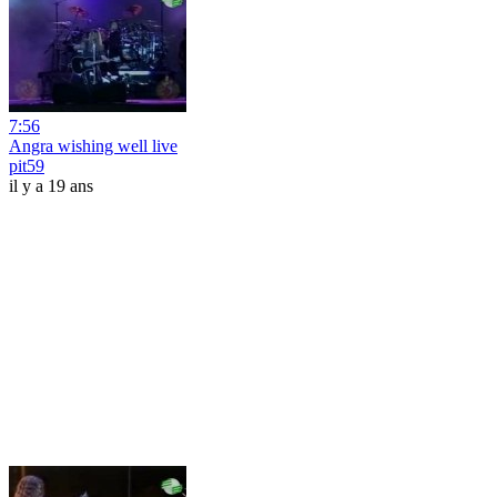
7:56
Angra wishing well live
pit59
il y a 19 ans