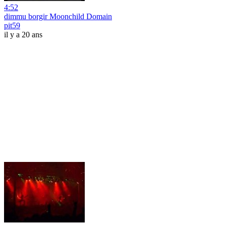
4:52
dimmu borgir Moonchild Domain
pit59
il y a 20 ans