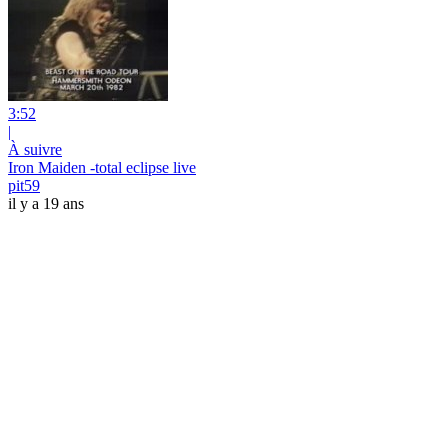
3:52
|
À suivre
Iron Maiden -total eclipse live
pit59
il y a 19 ans