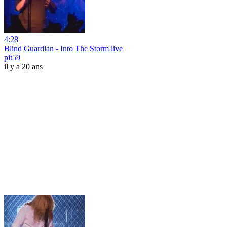
4:28
Blind Guardian - Into The Storm live
pit59
il y a 20 ans