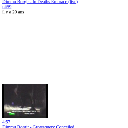
Dimmu Borgir - In Deaths Embrace (live)
pit59
il y a 20 ans
4:57
Dimmu Borgir - Grotesquery Conceiled