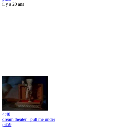
il y a 20 ans
4:48
dream theater - pull me under
pit59