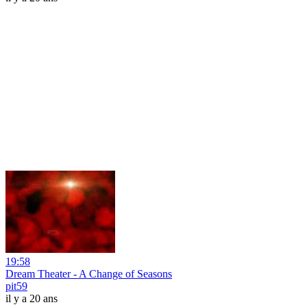
19:58
Dream Theater - A Change of Seasons
pit59
il y a 20 ans