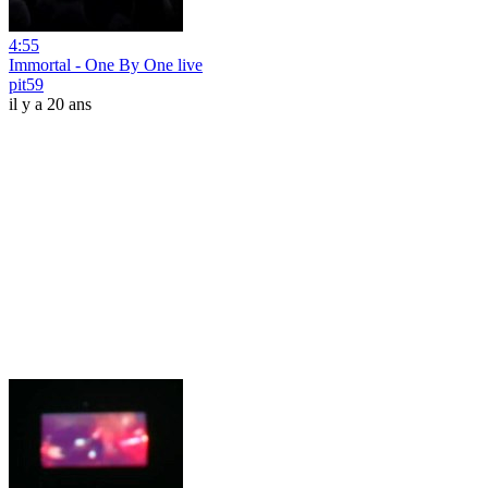
4:55
Immortal - One By One live
pit59
il y a 20 ans