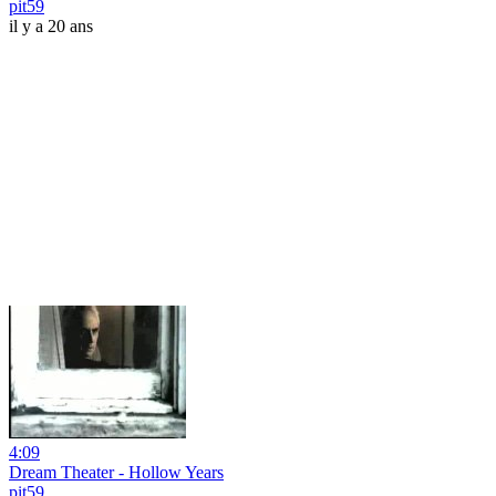
pit59
il y a 20 ans
4:09
Dream Theater - Hollow Years
pit59