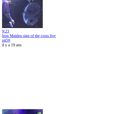
9:23
Iron Maiden sign of the cross live
pit59
il y a 19 ans