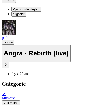
Plus
Ajouter à la playlist
Signaler
pit59
Suivre
Angra - Rebirth (live)
il y a 20 ans
Catégorie
🎵
Musique
Voir moins