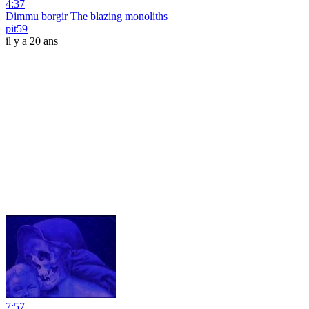
4:37
Dimmu borgir The blazing monoliths
pit59
il y a 20 ans
7:57