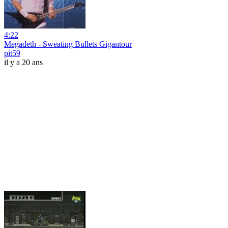
4:22
Megadeth - Sweating Bullets Gigantour
pit59
il y a 20 ans