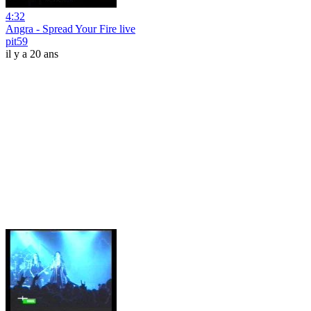
4:32
Angra - Spread Your Fire live
pit59
il y a 20 ans