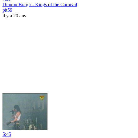
Dimmu Borgir - Kings of the Carnival
pit59
il y a 20 ans
5:45