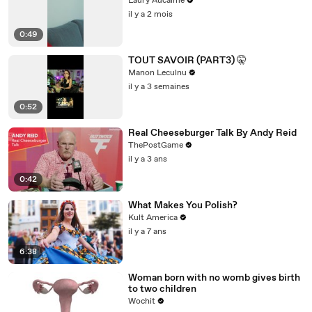
Laury Aucalme
il y a 2 mois
0:49
TOUT SAVOIR (PART3) 🤫
Manon Leculnu
il y a 3 semaines
0:52
Real Cheeseburger Talk By Andy Reid
ThePostGame
il y a 3 ans
0:42
What Makes You Polish?
Kult America
il y a 7 ans
6:38
Woman born with no womb gives birth
to two children
Wochit