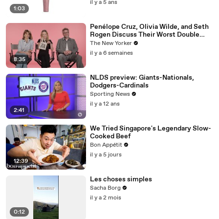
il y a 5 ans
1:03
Penélope Cruz, Olivia Wilde, and Seth
Rogen Discuss Their Worst Double
Dates | The Mini Interview
The New Yorker
il y a 6 semaines
8:35
NLDS preview: Giants-Nationals,
Dodgers-Cardinals
Sporting News
il y a 12 ans
2:41
We Tried Singapore's Legendary Slow-
Cooked Beef
Bon Appétit
il y a 5 jours
12:39
Les choses simples
Sacha Borg
il y a 2 mois
0:12