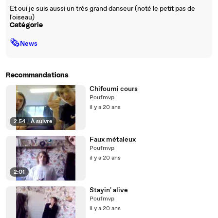
Et oui je suis aussi un très grand danseur (noté le petit pas de
l'oiseau)
Catégorie
🗞
News
Recommandations
Chifoumi cours
Poufmvp
il y a 20 ans
2:54
|
À suivre
Faux métaleux
Poufmvp
il y a 20 ans
2:01
Stayin' alive
Poufmvp
il y a 20 ans