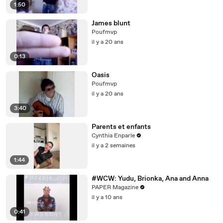
1:50
James blunt
Poufmvp
il y a 20 ans
0:13
Oasis
Poufmvp
il y a 20 ans
3:40
Parents et enfants
Cynthia Enparle
il y a 2 semaines
1:44
#WCW: Yudu, Brionka, Ana and Anna
PAPER Magazine
il y a 10 ans
0:41