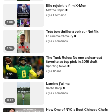
Elle rejoint le film X-Men
Matteo Sapin
il y a 1 semaine
1:08
Très bon thriller à voir sur Netflix
Le cinéma d'Amaury
il y a 7 semaines
1:34
The Tuck Rules: No one a clear-cut
favorite as top pick in 2015 draft
Sporting News
il y a 12 ans
1:33
Lamine j’ai mal
Sacha Borg
il y a 7 semaines
0:28
How One of NYC’s Best Chinese Chefs