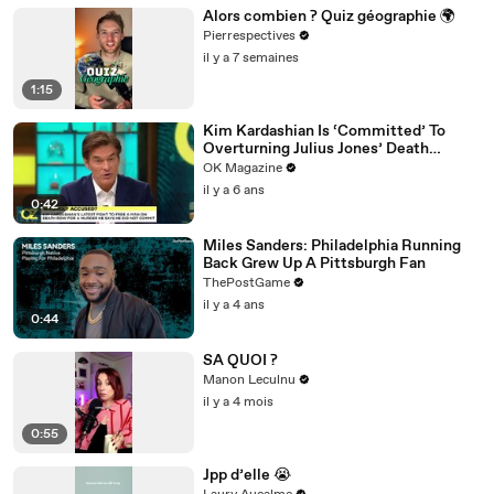
Alors combien ? Quiz géographie 🌍
Pierrespectives
il y a 7 semaines
1:15
Kim Kardashian Is ‘Committed’ To
Overturning Julius Jones’ Death
Sentence: Watch
OK Magazine
il y a 6 ans
0:42
Miles Sanders: Philadelphia Running
Back Grew Up A Pittsburgh Fan
ThePostGame
il y a 4 ans
0:44
SA QUOI ?
Manon Leculnu
il y a 4 mois
0:55
Jpp d’elle 😭