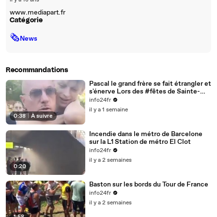
il y a 18 ans
www.mediapart.fr
Catégorie
🗞
News
Recommandations
Pascal le grand frère se fait étrangler et
s'énerve Lors des #fêtes de Sainte-
Anne à Rethel (Ardennes)
info24fr
il y a 1 semaine
0:38
|
À suivre
Incendie dans le métro de Barcelone
sur la L1 Station de métro El Clot
info24fr
il y a 2 semaines
0:20
Baston sur les bords du Tour de France
info24fr
il y a 2 semaines