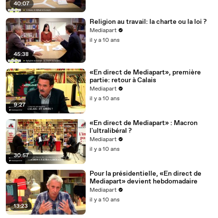
40:07
Religion au travail: la charte ou la loi ?
Mediapart
il y a 10 ans
45:38
«En direct de Mediapart», première
partie: retour à Calais
Mediapart
il y a 10 ans
9:27
«En direct de Mediapart» : Macron
l'ultralibéral ?
Mediapart
il y a 10 ans
30:57
Pour la présidentielle, «En direct de
Mediapart» devient hebdomadaire
Mediapart
il y a 10 ans
13:23