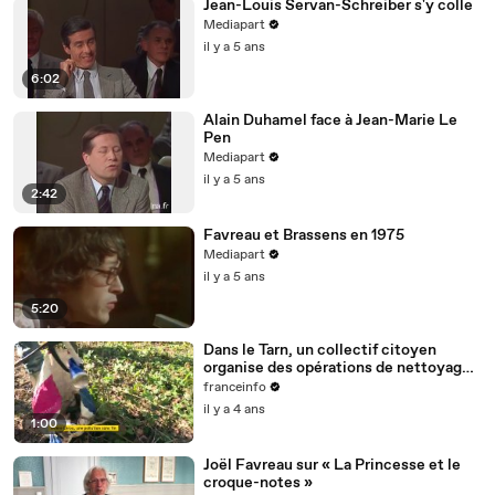
Jean-Louis Servan-Schreiber s'y colle
Mediapart
il y a 5 ans
6:02
Alain Duhamel face à Jean-Marie Le
Pen
Mediapart
il y a 5 ans
2:42
Favreau et Brassens en 1975
Mediapart
il y a 5 ans
5:20
Dans le Tarn, un collectif citoyen
organise des opérations de nettoyage
de la rivière Cérou
franceinfo
il y a 4 ans
1:00
Joël Favreau sur « La Princesse et le
croque-notes »