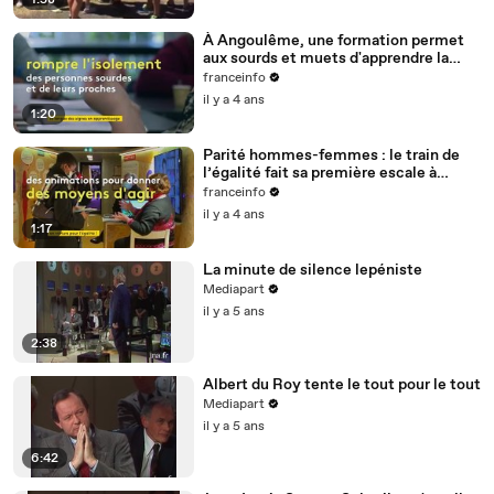
1:58
À Angoulême, une formation permet
aux sourds et muets d'apprendre la
langue des signes
franceinfo
il y a 4 ans
1:20
Parité hommes-femmes : le train de
l’égalité fait sa première escale à
Nantes
franceinfo
il y a 4 ans
1:17
La minute de silence lepéniste
Mediapart
il y a 5 ans
2:38
Albert du Roy tente le tout pour le tout
Mediapart
il y a 5 ans
6:42