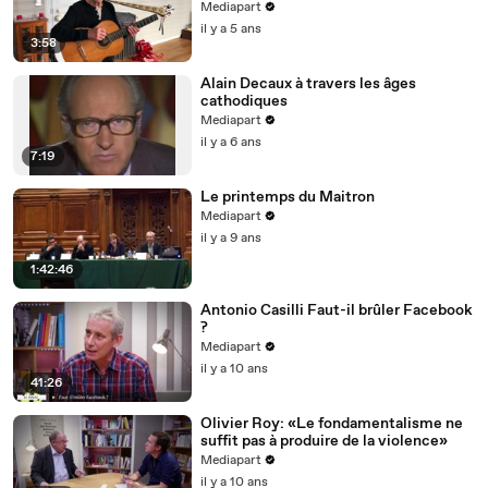
Mediapart
il y a 5 ans
3:58
Alain Decaux à travers les âges
cathodiques
Mediapart
il y a 6 ans
7:19
Le printemps du Maitron
Mediapart
il y a 9 ans
1:42:46
Antonio Casilli Faut-il brûler Facebook
?
Mediapart
il y a 10 ans
41:26
Olivier Roy: «Le fondamentalisme ne
suffit pas à produire de la violence»
Mediapart
il y a 10 ans