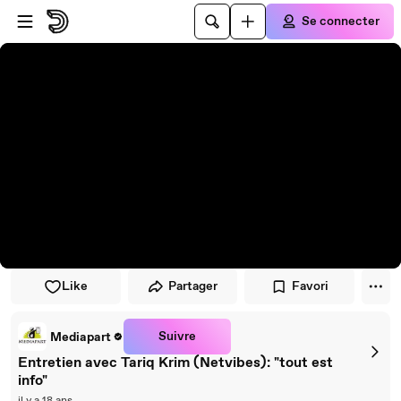
Passer au player
Passer au contenu principal
Se connecter
Like
Partager
Favori
Suivre
Mediapart
Entretien avec Tariq Krim (Netvibes): "tout est
info"