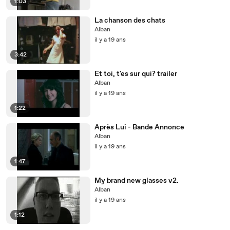
1:03
La chanson des chats
Alban
il y a 19 ans
3:42
Et toi, t'es sur qui? trailer
Alban
il y a 19 ans
1:22
Après Lui - Bande Annonce
Alban
il y a 19 ans
1:47
My brand new glasses v2.
Alban
il y a 19 ans
1:12