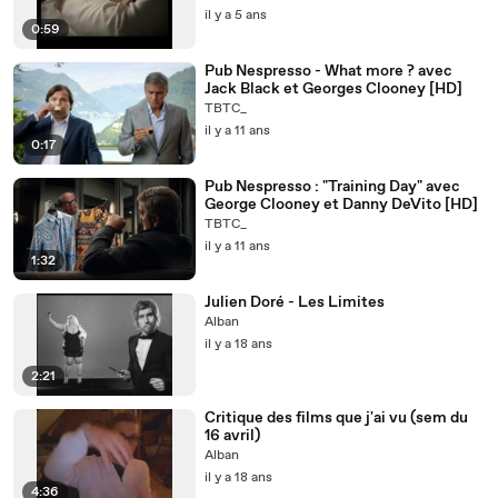
il y a 5 ans
0:59
Pub Nespresso - What more ? avec
Jack Black et Georges Clooney [HD]
TBTC_
il y a 11 ans
0:17
Pub Nespresso : "Training Day" avec
George Clooney et Danny DeVito [HD]
TBTC_
il y a 11 ans
1:32
Julien Doré - Les Limites
Alban
il y a 18 ans
2:21
Critique des films que j'ai vu (sem du
16 avril)
Alban
il y a 18 ans
4:36