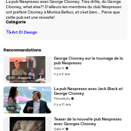
La pub Nespresso avec George Clooney. Très drôle, du George
Clooney, what else?! D'ailleurs les membres du club Nespresso
ont préféré Clooney à Monica Belluci, et c'est bien... Parce que
cette pub est une réussite!
Catégorie
🦄
Art Et Design
Recommandations
George Clooney sur le tournage de la
pub Nespresso
Gala.fr
il y a 5 ans
3:31
|
À suivre
La pub Nespresso avec Jack Black et
George Clooney
FilmsActu
il y a 11 ans
1:10
Teaser de la nouvelle pub Nespresso
avec Georges Clooney
Gala.fr