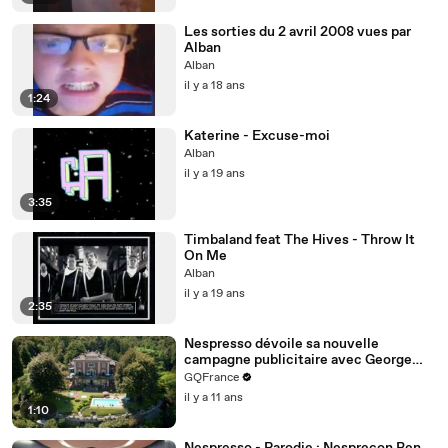
Les sorties du 2 avril 2008 vues par
Alban
Alban
il y a 18 ans
1:24
Katerine - Excuse-moi
Alban
il y a 19 ans
3:35
Timbaland feat The Hives - Throw It
On Me
Alban
il y a 19 ans
2:35
Nespresso dévoile sa nouvelle
campagne publicitaire avec George
Clooney et Jack Black
GQFrance
il y a 11 ans
1:10