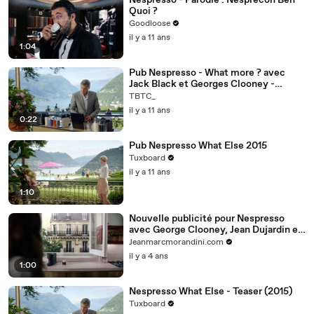
Nespresso - Parodie : Nesprecon Ben
Quoi ?
Goodloose
il y a 11 ans
1:04
Pub Nespresso - What more ? avec
Jack Black et Georges Clooney -
Teaser [HD]
TBTC_
il y a 11 ans
0:22
Pub Nespresso What Else 2015
Tuxboard
il y a 11 ans
1:10
Nouvelle publicité pour Nespresso
avec George Clooney, Jean Dujardin et
Camille Cottin - VIDEO
Jeanmarcmorandini.com
il y a 4 ans
1:00
Nespresso What Else - Teaser (2015)
Tuxboard