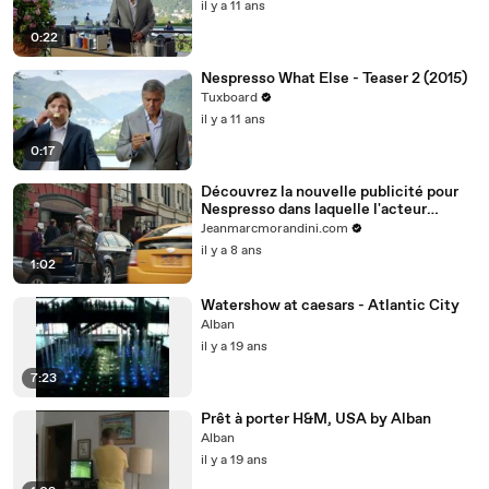
il y a 11 ans
0:22
Nespresso What Else - Teaser 2 (2015)
Tuxboard
il y a 11 ans
0:17
Découvrez la nouvelle publicité pour
Nespresso dans laquelle l'acteur
George Clooney parodie la série "Game
Jeanmarcmorandini.com
of Thrones" - VIDEO
il y a 8 ans
1:02
Watershow at caesars - Atlantic City
Alban
il y a 19 ans
7:23
Prêt à porter H&M, USA by Alban
Alban
il y a 19 ans