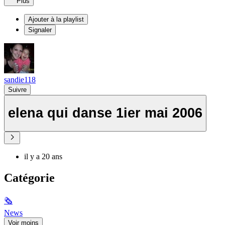
Plus
Ajouter à la playlist
Signaler
sandie118
Suivre
elena qui danse 1ier mai 2006
il y a 20 ans
Catégorie
🗞
News
Voir moins