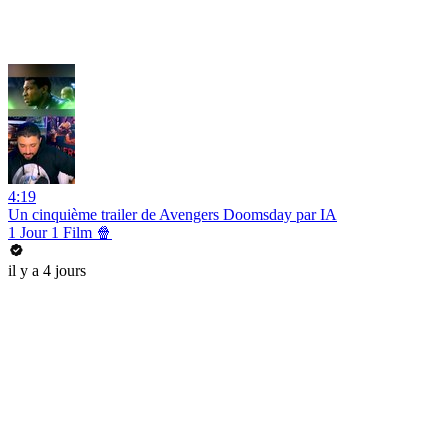
4:19
Un cinquième trailer de Avengers Doomsday par IA
1 Jour 1 Film 🍿
il y a 4 jours