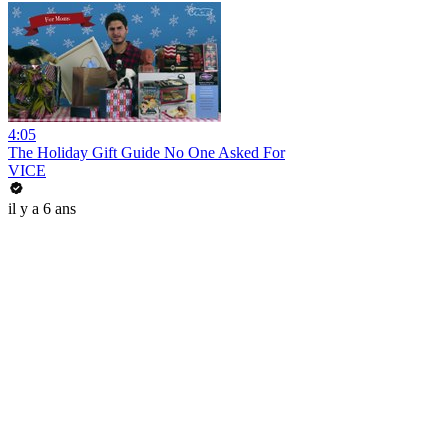
4:05
The Holiday Gift Guide No One Asked For
VICE
il y a 6 ans