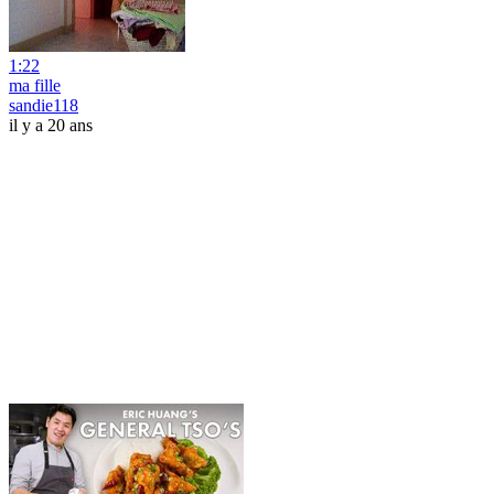
1:22
ma fille
sandie118
il y a 20 ans