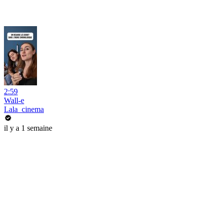
2:59
Wall-e
Lala_cinema
il y a 1 semaine