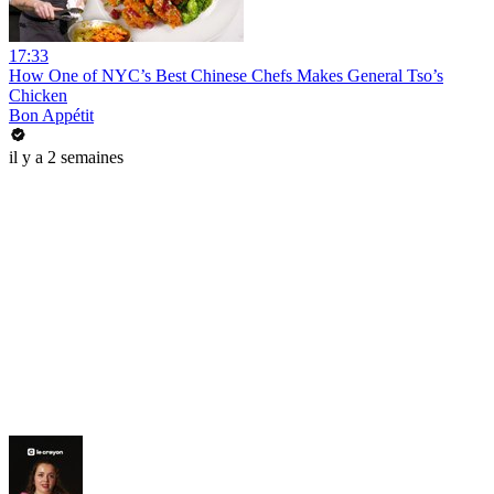
17:33
How One of NYC’s Best Chinese Chefs Makes General Tso’s
Chicken
Bon Appétit
il y a 2 semaines