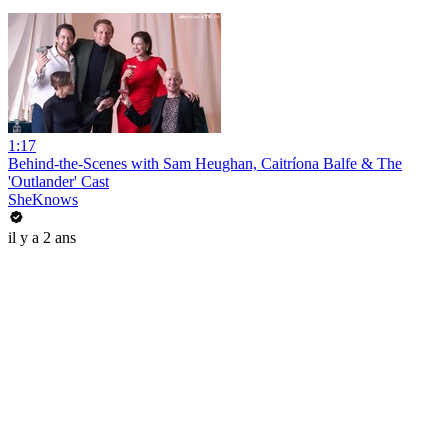
1:17
Behind-the-Scenes with Sam Heughan, Caitríona Balfe & The
'Outlander' Cast
SheKnows
il y a 2 ans