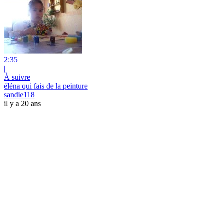
2:35
|
À suivre
éléna qui fais de la peinture
sandie118
il y a 20 ans