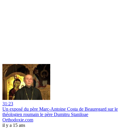
31:23
Un exposé du père Marc-Antoine Costa de Beauregard sur le
théologien roumain le père Dumitru Staniloae
Orthodoxie.com
il y a 15 ans