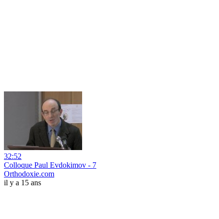
32:52
Colloque Paul Evdokimov - 7
Orthodoxie.com
il y a 15 ans