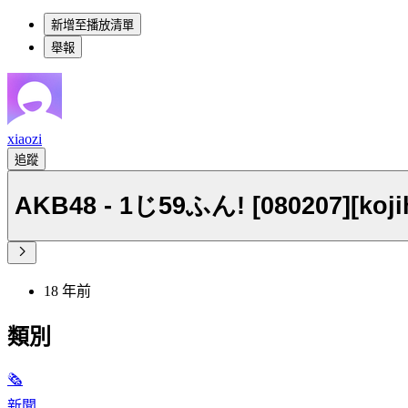
新增至播放清單
舉報
xiaozi
追蹤
AKB48 - 1じ59ふん! [080207][koji
18 年前
類別
🗞
新聞