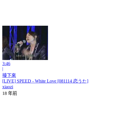
3:46
|
接下來
[LIVE] SPEED - White Love [081114 恋うた]
xiaozi
18 年前