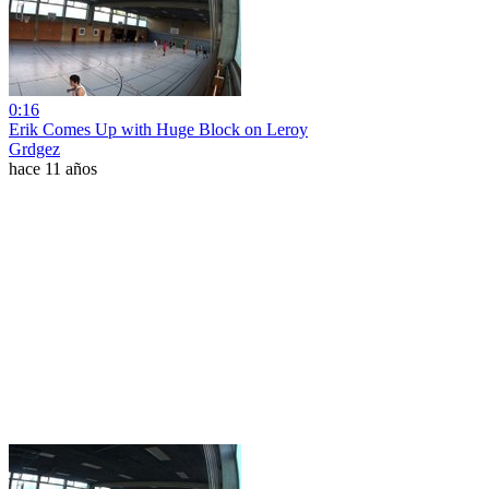
0:16
Erik Comes Up with Huge Block on Leroy
Grdgez
hace 11 años