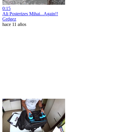
0:15
Ali Posterizes Mihai...Again!!
Grdgez
hace 11 años