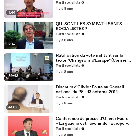
Nouvelle-Calédonie
Parti socialiste
il y a 8 ans
1:44
QUI SONT LES SYMPATHISANTS
SOCIALISTES ?
Parti socialiste
il y a 8 ans
2:47
Ratification du vote militant sur le
texte "Changeons d'Europe" (Conseil
national du 13/10/2018)
Parti socialiste
il y a 8 ans
39:43
Discours d'Olivier Faure au Conseil
national du PS - 13 octobre 2018
Parti socialiste
il y a 8 ans
41:07
Conférence de presse d'Olivier Faure :
« La gauche est l'avenir de l'Europe ».
Parti socialiste
il y a 8 ans