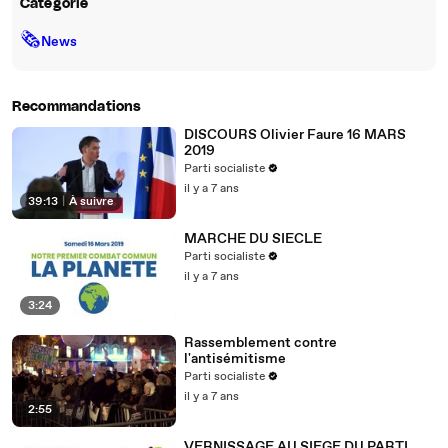
Catégorie
🗞
News
Recommandations
DISCOURS Olivier Faure 16 MARS
2019
Parti socialiste
il y a 7 ans
39:13
|
À suivre
MARCHE DU SIECLE
Parti socialiste
il y a 7 ans
3:24
Rassemblement contre
l'antisémitisme
Parti socialiste
il y a 7 ans
2:55
VERNISSAGE AU SIEGE DU PARTI