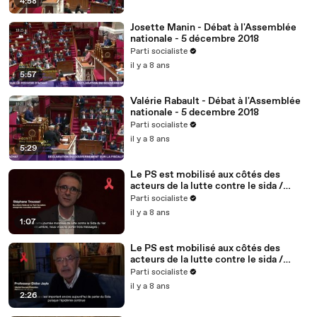
4:58
Josette Manin - Débat à l'Assemblée
nationale - 5 décembre 2018
Parti socialiste
il y a 8 ans
5:57
Valérie Rabault - Débat à l'Assemblée
nationale - 5 decembre 2018
Parti socialiste
il y a 8 ans
5:29
Le PS est mobilisé aux côtés des
acteurs de la lutte contre le sida /
Stéphane Troussel - 2/5
Parti socialiste
il y a 8 ans
1:07
Le PS est mobilisé aux côtés des
acteurs de la lutte contre le sida /
Didier Jayle, médecin, fondateur du
Parti socialiste
site vih.org - 1/5
il y a 8 ans
2:26