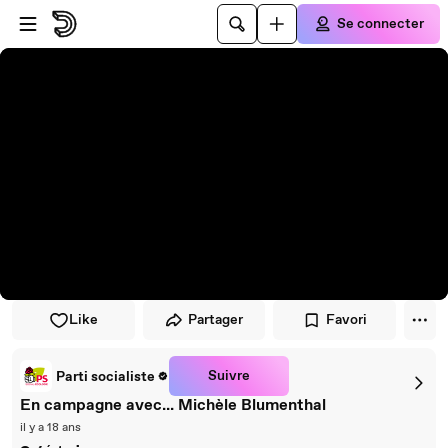
Passer au player
Passer au contenu principal
Se connecter
Like
Partager
Favori
Suivre
Parti socialiste
En campagne avec... Michèle Blumenthal
il y a 18 ans