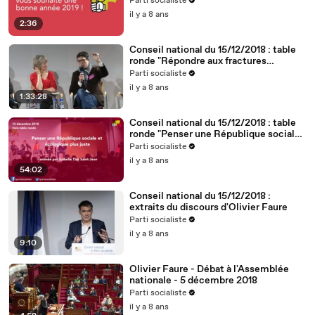
Parti socialiste
il y a 8 ans
2:36
Conseil national du 15/12/2018 : table
ronde "Répondre aux fractures
territoriales, républicaines et
Parti socialiste
démocratiques"
il y a 8 ans
1:33:28
Conseil national du 15/12/2018 : table
ronde "Penser une République sociale
et écologique plus juste"
Parti socialiste
il y a 8 ans
54:02
Conseil national du 15/12/2018 :
extraits du discours d'Olivier Faure
Parti socialiste
il y a 8 ans
9:10
Olivier Faure - Débat à l'Assemblée
nationale - 5 décembre 2018
Parti socialiste
il y a 8 ans