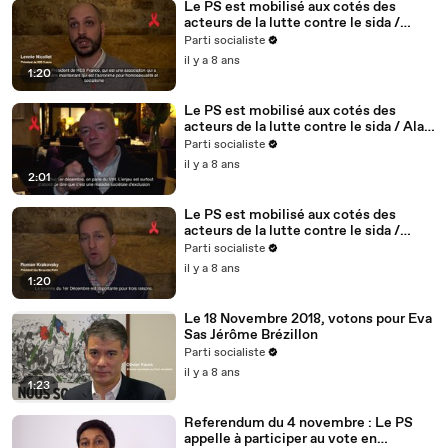
Le PS est mobilisé aux cotés des
acteurs de la lutte contre le sida /
Lennie Nicollet, président de HES -
Parti socialiste
5/5
il y a 8 ans
1:20
Le PS est mobilisé aux cotés des
acteurs de la lutte contre le sida / Alain
BONNINEAU, président de AIDES IDF /
Parti socialiste
4/5
il y a 8 ans
2:01
Le PS est mobilisé aux cotés des
acteurs de la lutte contre le sida /
Roman Krakovsky, président de
Parti socialiste
Séropotes - 3/5
il y a 8 ans
1:20
Le 18 Novembre 2018, votons pour Eva
Sas Jérôme Brézillon
Parti socialiste
il y a 8 ans
1:23
Referendum du 4 novembre : Le PS
appelle à participer au vote en