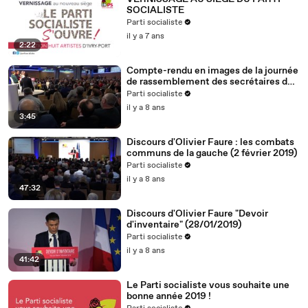
SOCIALISTE
Parti socialiste
il y a 7 ans
2:22
Compte-rendu en images de la journée
de rassemblement des secrétaires de
section (2.2.19)
Parti socialiste
il y a 8 ans
3:45
Discours d'Olivier Faure : les combats
communs de la gauche (2 février 2019)
Parti socialiste
il y a 8 ans
47:32
Discours d'Olivier Faure "Devoir
d'inventaire" (28/01/2019)
Parti socialiste
il y a 8 ans
41:42
Le Parti socialiste vous souhaite une
bonne année 2019 !