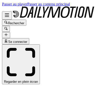
Passer au player
Passer au contenu principal
Rechercher
Se connecter
Regarder en plein écran