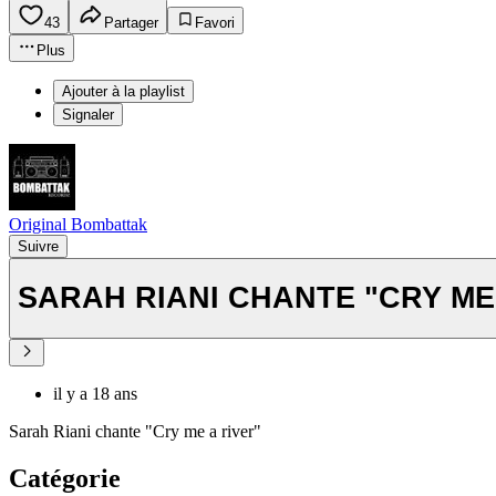
43
Partager
Favori
Plus
Ajouter à la playlist
Signaler
Original Bombattak
Suivre
SARAH RIANI CHANTE "CRY ME
il y a 18 ans
Sarah Riani chante "Cry me a river"
Catégorie