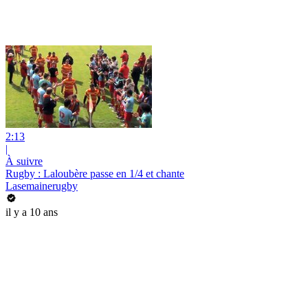
2:13
|
À suivre
Rugby : Laloubère passe en 1/4 et chante
Lasemainerugby
il y a 10 ans