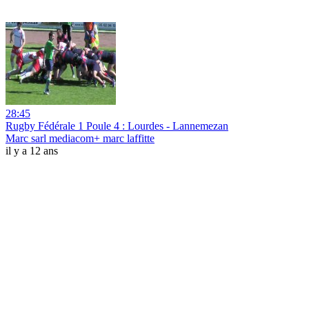
28:45
Rugby Fédérale 1 Poule 4 : Lourdes - Lannemezan
Marc sarl mediacom+ marc laffitte
il y a 12 ans