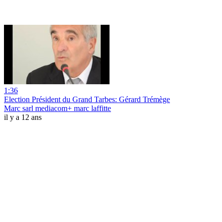
1:36
Election Président du Grand Tarbes: Gérard Trémège
Marc sarl mediacom+ marc laffitte
il y a 12 ans