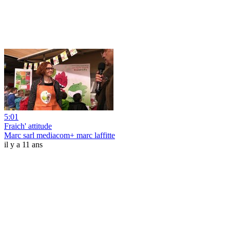
5:01
Fraich' attitude
Marc sarl mediacom+ marc laffitte
il y a 11 ans