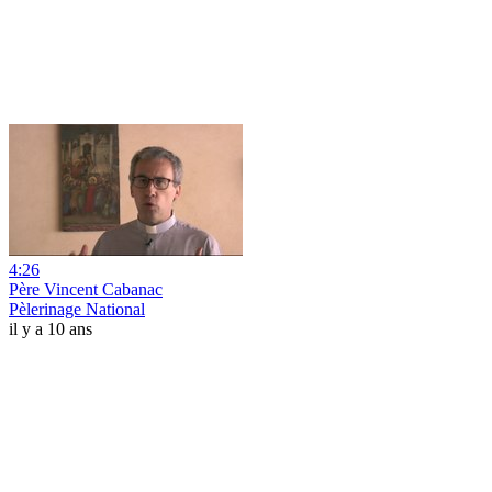
4:26
Père Vincent Cabanac
Pèlerinage National
il y a 10 ans