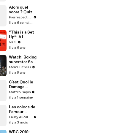
Alors quel
score ? Quiz
littérature
Pierrespectives
il y a 6 semaines
“This is a Set
Up”: AJ
Tracey x Aitch
VICE
Respond to
il y a 6 ans
Their YouTube
Comments
Watch: Boxing
superstar Saul
'Canelo'
Men's Fitness
Alvarez talks
il y a 9 ans
training,
motivation
C'est Quoi le
against
Damage
Gennady
Control ?
Matteo Sapin
Golovkin
il y a 1 semaine
Les colocs de
l’amour
épisode 9 -
Laury Aucalme
abonne toi
il y a 3 mois
pour la suite !
WRC 2018: