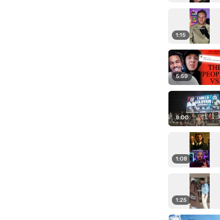
1:15
5:59
8:00
1:08
1:25