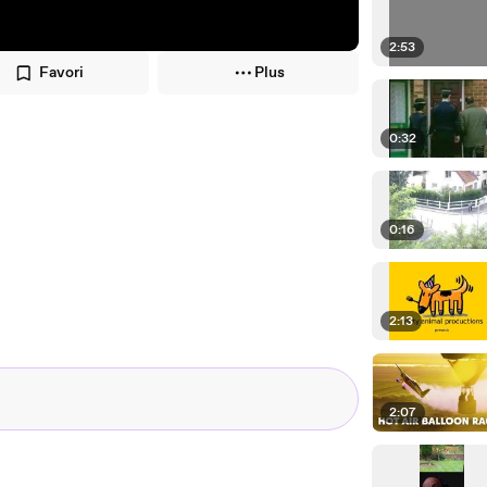
2:53
Favori
Plus
0:32
0:16
2:13
2:07