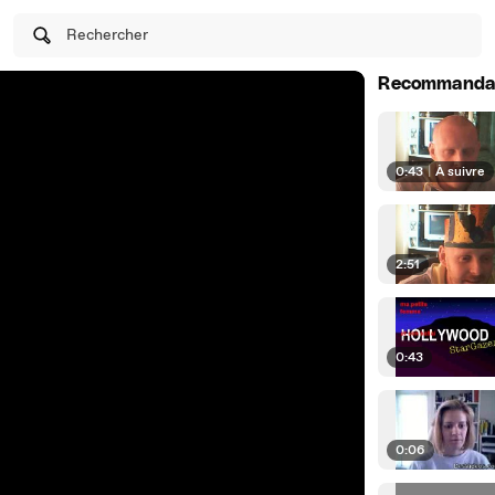
Rechercher
Recommanda
0:43
|
À suivre
2:51
0:43
0:06