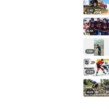
2:46
0:46
1:59
2:34
4:28