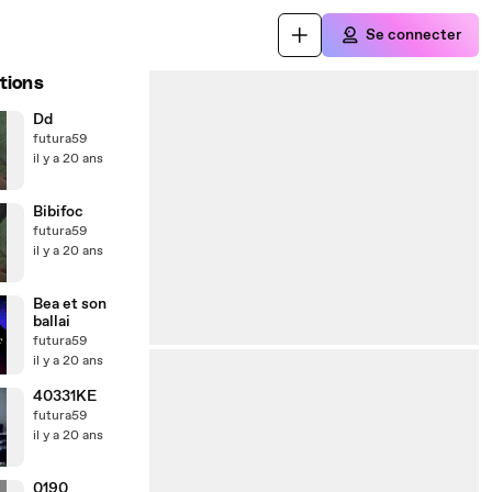
Se connecter
tions
Dd
futura59
il y a 20 ans
Bibifoc
futura59
il y a 20 ans
Bea et son
ballai
futura59
il y a 20 ans
40331KE
futura59
il y a 20 ans
0190