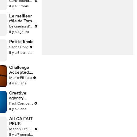
found footage
Contrebande Films
vous hantera à
il y a 8 mois
jamais
Le meilleur
rôle de Tom
Holland
Le cinéma d'Amaury
il y a 4 jours
Petite finale
Sacha Borg
il y a 3 semaines
Challenge
Accepted:
Spartan Ultra
Men's Fitness
Iceland, Part 3
il y a 8 ans
Creative
agency
Mischief is
Fast Company
bringing fun
il y a 5 ans
back to
advertising
AH CA FAIT
PEUR
Manon Leculnu
il y a 7 semaines