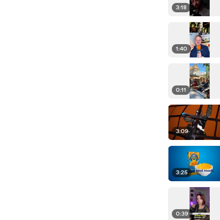
3:18
1:40
0:11
3:09
3:25
0:39