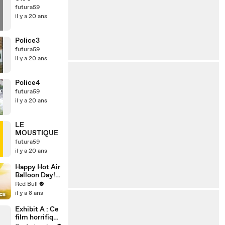
futura59
il y a 20 ans
Police3
futura59
il y a 20 ans
Police4
futura59
il y a 20 ans
LE
MOUSTIQUE
futura59
il y a 20 ans
Happy Hot Air
Balloon Day!
or how to fly
Red Bull
through 4 hot
il y a 8 ans
air balloons.
Exhibit A : Ce
film horrifique