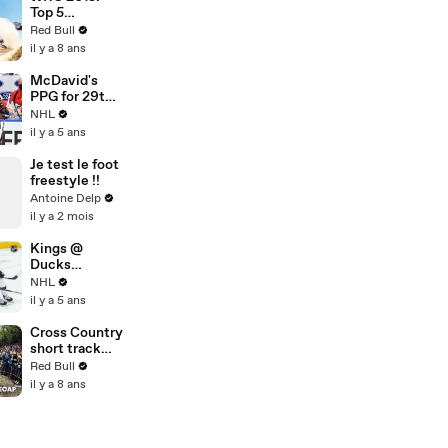
Top 5
moments
Red Bull
at Rally
il y a 8 ans
Portugal 2018.
McDavid's
PPG for 29th
goal of season
NHL
il y a 5 ans
Je test le foot
freestyle !!
Antoine Delp
il y a 2 mois
Kings @
Ducks
4/30/21 | NHL
NHL
Highlights
il y a 5 ans
Cross Country
short track
recap in Nove
Red Bull
Mesto, Czech
il y a 8 ans
Republic. |
UCI MTB 2018