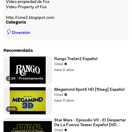
Video propiedad de Fox
Video Property of Fox
http://cine2.blogspot.com
Categoría
🎈
Diversión
Recomendada
Rango Trailer2 Español
Cine2
hace 11 años
2:26
|
Próximamente
Megamind Spot6 HD [10seg] Español
Cine2
hace 11 años
0:10
Star Wars - Episodio VII - El Despertar
De La Fuerza Teaser Español [HD
1080p]
Cine2