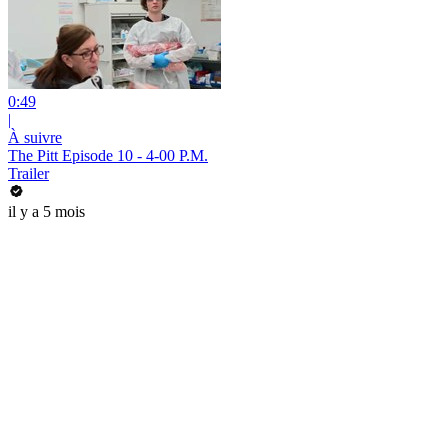
0:49
|
À suivre
The Pitt Episode 10 - 4-00 P.M.
Trailer
il y a 5 mois