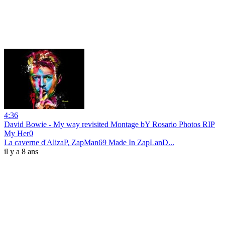
4:36
David Bowie - My way revisited Montage bY Rosario Photos RIP
My Her0
La caverne d'AlizaP, ZapMan69 Made In ZapLanD...
il y a 8 ans