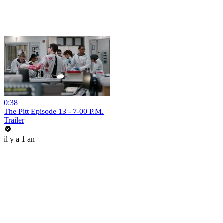
0:38
The Pitt Episode 13 - 7-00 P.M.
Trailer
il y a 1 an