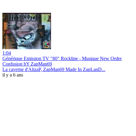
1:04
Générique Emission TV "80" Rockline - Musique New Order
Confusion bY ZapMan69
La caverne d'AlizaP, ZapMan69 Made In ZapLanD...
il y a 6 ans