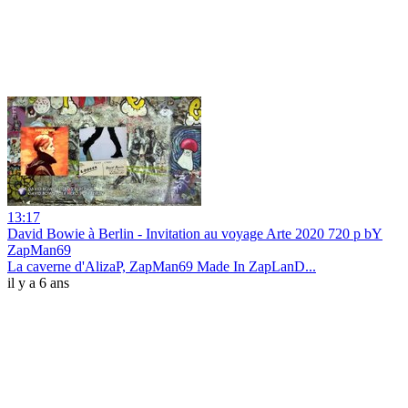
13:17
David Bowie à Berlin - Invitation au voyage Arte 2020 720 p bY
ZapMan69
La caverne d'AlizaP, ZapMan69 Made In ZapLanD...
il y a 6 ans