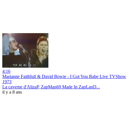
4:16
Marianne Faithfull & David Bowie - I Got You Babe Live TVShow
1973
La caverne d'AlizaP, ZapMan69 Made In ZapLanD...
il y a 8 ans