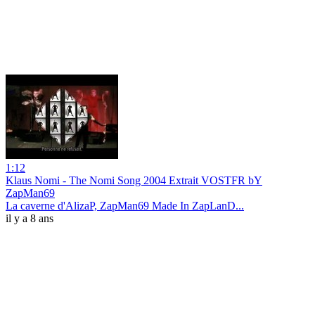
1:12
Klaus Nomi - The Nomi Song 2004 Extrait VOSTFR bY
ZapMan69
La caverne d'AlizaP, ZapMan69 Made In ZapLanD...
il y a 8 ans