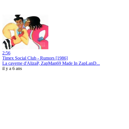
2:56
Timex Social Club - Rumors [1986]
La caverne d'AlizaP, ZapMan69 Made In ZapLanD...
il y a 6 ans