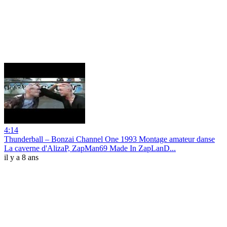
4:14
Thunderball ‎– Bonzai Channel One 1993 Montage amateur danse
La caverne d'AlizaP, ZapMan69 Made In ZapLanD...
il y a 8 ans