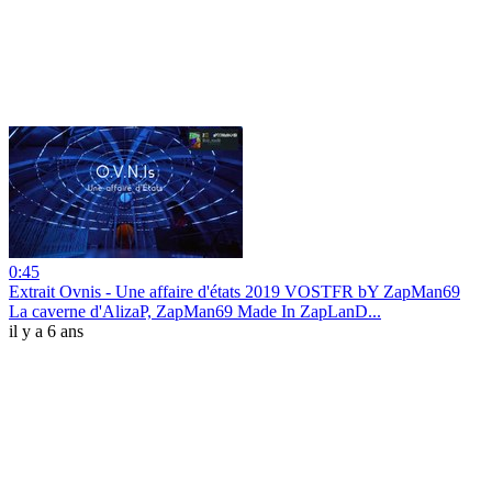
0:45
Extrait Ovnis - Une affaire d'états 2019 VOSTFR bY ZapMan69
La caverne d'AlizaP, ZapMan69 Made In ZapLanD...
il y a 6 ans