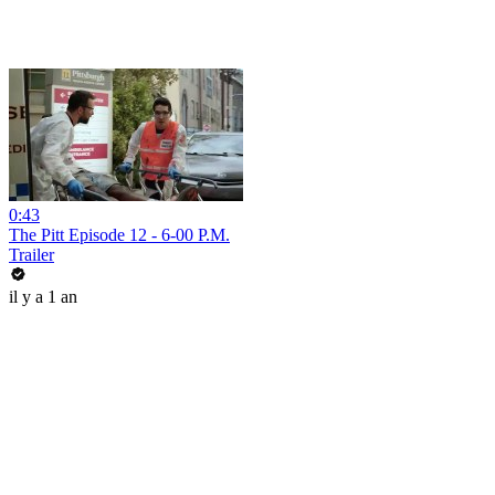
0:43
The Pitt Episode 12 - 6-00 P.M.
Trailer
il y a 1 an