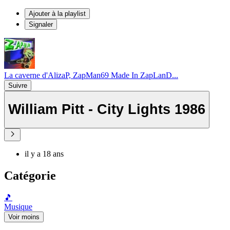
Ajouter à la playlist
Signaler
La caverne d'AlizaP, ZapMan69 Made In ZapLanD...
Suivre
William Pitt - City Lights 1986
il y a 18 ans
Catégorie
🎵
Musique
Voir moins