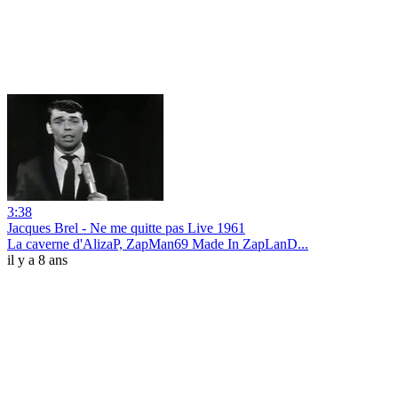
3:38
Jacques Brel - Ne me quitte pas Live 1961
La caverne d'AlizaP, ZapMan69 Made In ZapLanD...
il y a 8 ans