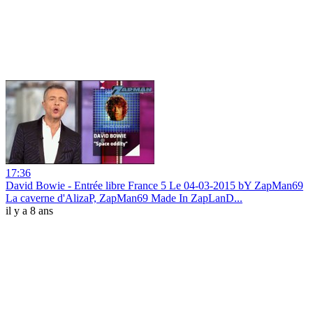
17:36
David Bowie - Entrée libre France 5 Le 04-03-2015 bY ZapMan69
La caverne d'AlizaP, ZapMan69 Made In ZapLanD...
il y a 8 ans