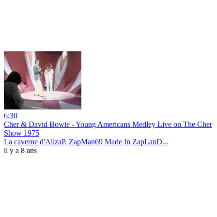
6:30
Cher & David Bowie - Young Americans Medley Live on The Cher
Show 1975
La caverne d'AlizaP, ZapMan69 Made In ZapLanD...
il y a 8 ans