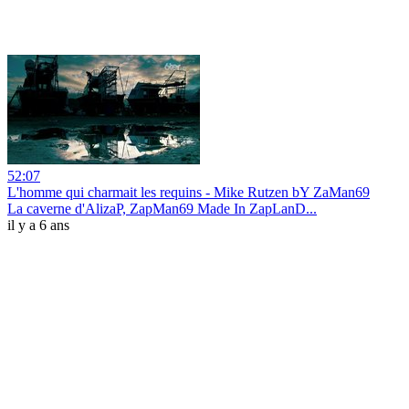
52:07
L'homme qui charmait les requins - Mike Rutzen bY ZaMan69
La caverne d'AlizaP, ZapMan69 Made In ZapLanD...
il y a 6 ans