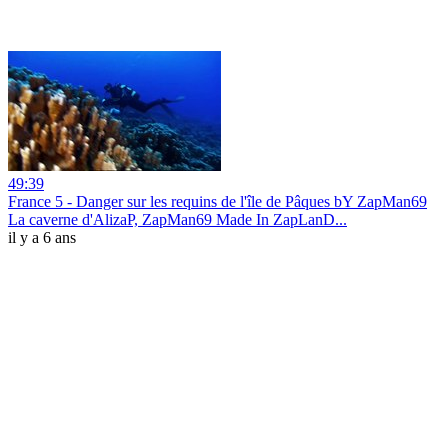
49:39
France 5 - Danger sur les requins de l'île de Pâques bY ZapMan69
La caverne d'AlizaP, ZapMan69 Made In ZapLanD...
il y a 6 ans